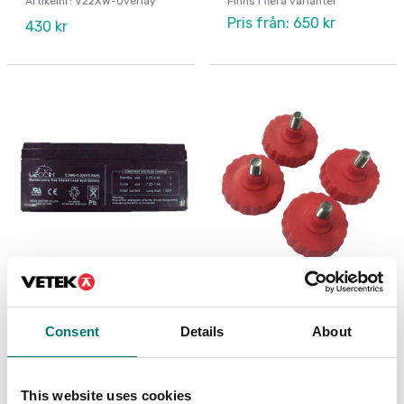
Artikelnr: V22XW-Overlay
Finns i flera varianter
Pris från: 650 kr
430 kr
Golvvågar
Bordsvågar
Batteri till Ohaus T31
Fötter 4 st till Ohaus
indikator
V22, V41, R71
Consent
Details
About
Artikelnr: T31-Battery
Artikelnr: Valor-Feet
980 kr
275 kr
This website uses cookies