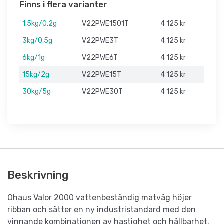
Finns i flera varianter
1,5kg/0,2g
V22PWE1501T
4 125 kr
3kg/0,5g
V22PWE3T
4 125 kr
6kg/1g
V22PWE6T
4 125 kr
15kg/2g
V22PWE15T
4 125 kr
30kg/5g
V22PWE30T
4 125 kr
Beskrivning
Ohaus Valor 2000 vattenbeständig matvåg höjer
ribban och sätter en ny industristandard med den
vinnande kombinationen av hastighet och hållbarhet.