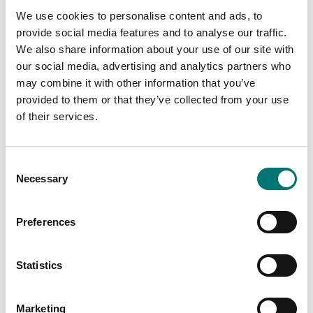
We use cookies to personalise content and ads, to
provide social media features and to analyse our traffic.
We also share information about your use of our site with
our social media, advertising and analytics partners who
may combine it with other information that you’ve
provided to them or that they’ve collected from your use
of their services.
Consent
Necessary
Selection
Golvvågar
ISO 17025 kalibrering
av våg inkl certifikat
Strömadapter 10W 12V
rak för Ohaus-vågar
Preferences
Finns i flera varianter
Artikelnr: PWR-12VDC
Pris från: 1 999 kr
1 065 kr
Statistics
Marketing