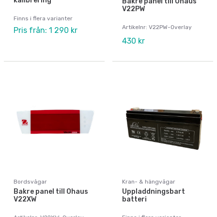
kalibrering
Bakre panel till Ohaus
V22PW
Finns i flera varianter
Artikelnr: V22PW-Overlay
Pris från: 1 290 kr
430 kr
Bordsvågar
Kran- & hängvågar
Bakre panel till Ohaus
Uppladdningsbart
V22XW
batteri