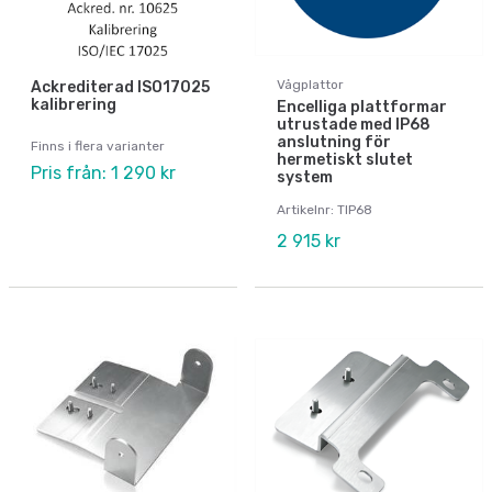
Vågplattor
Ackrediterad ISO17025
kalibrering
Encelliga plattformar
utrustade med IP68
anslutning för
Finns i flera varianter
hermetiskt slutet
Pris från: 1 290 kr
system
Artikelnr: TIP68
2 915 kr