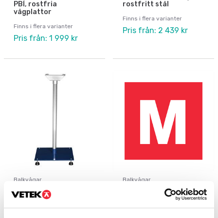
PBI, rostfria
rostfritt stål
vågplattor
Finns i flera varianter
Finns i flera varianter
Pris från: 2 439 kr
Pris från: 1 999 kr
Balkvågar
Balkvågar
Stativ i rostfritt stål
Verifiering CE-M 3000e
för Dini indikatorer
godkännande klass III
Finns i flera varianter
Artikelnr: ECEM