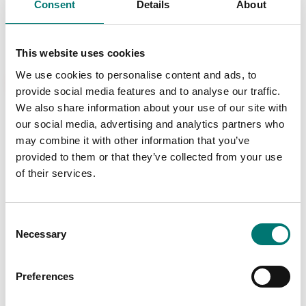
Consent
Details
About
Pris från: 3 390 kr
630 kr
This website uses cookies
We use cookies to personalise content and ads, to
Ny
provide social media features and to analyse our traffic.
We also share information about your use of our site with
our social media, advertising and analytics partners who
may combine it with other information that you’ve
provided to them or that they’ve collected from your use
of their services.
Vågindikator DFWX
Consent
Necessary
Selection
Finns i flera varianter
Pris från: 5 290 kr
Preferences