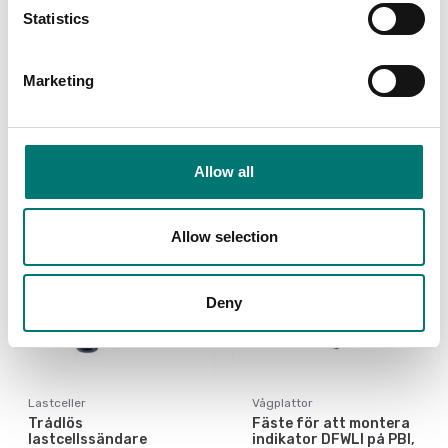
Statistics
Är tillbehör till
Marketing
Visar
5
/
11
Visa alla
Allow all
Allow selection
Deny
Lastceller
Vågplattor
Trådlös
Fäste för att montera
lastcellssändare
indikator DFWLI på PBI,