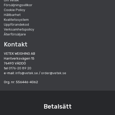
Om Vetek
Försäljningsvillkor
Cookie Policy
Hållbarhet
Kvalitetssystem
Uppförandekod
Verksamhetspolicy
Återförsäljare
Kontakt
VETEK WEIGHING AB
Hantverksvägen 15
76493 VÄDDÖ
tel
0176-20 89 20
e-mail:
info@vetek.se
/
order@vetek.se
Org. nr: 556446-4062
Betalsätt