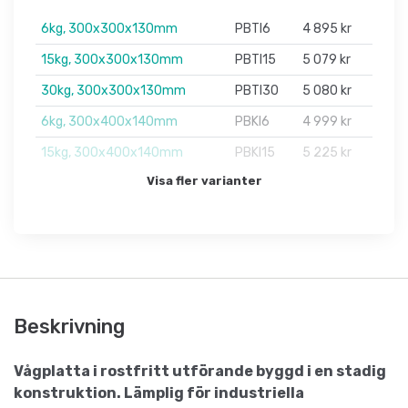
6kg, 300x300x130mm
PBTI6
4 895 kr
15kg, 300x300x130mm
PBTI15
5 079 kr
30kg, 300x300x130mm
PBTI30
5 080 kr
6kg, 300x400x140mm
PBKI6
4 999 kr
15kg, 300x400x140mm
PBKI15
5 225 kr
Visa fler varianter
Beskrivning
Vågplatta i rostfritt utförande byggd i en stadig
konstruktion. Lämplig för industriella