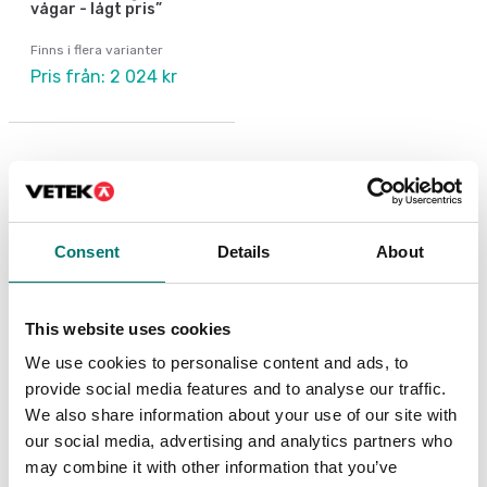
vågar - lågt pris”
Finns i flera varianter
Pris från: 2 024 kr
Andra köpte även
Consent
Details
About
Populär
Vik
Ko
This website uses cookies
We use cookies to personalise content and ads, to
Ar
provide social media features and to analyse our traffic.
Fr
We also share information about your use of our site with
our social media, advertising and analytics partners who
may combine it with other information that you’ve