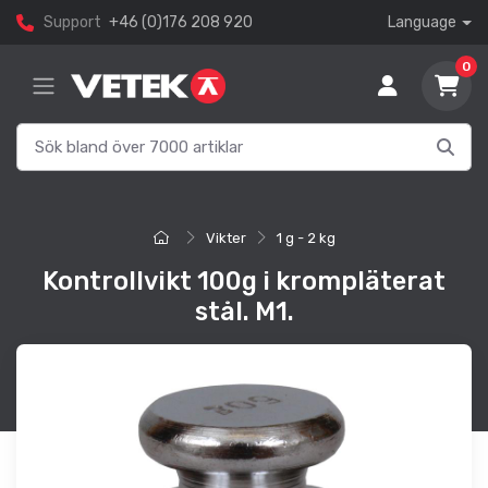
Support
+46 (0)176 208 920
Language
0
Vikter
1 g - 2 kg
Kontrollvikt 100g i krompläterat
stål. M1.