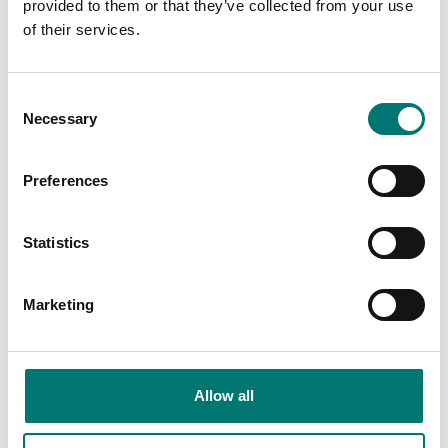
provided to them or that they’ve collected from your use
of their services.
Bordsvågar
Consent
Bordsvåg JWL 3kg/0,1g
Necessary
Selection
Artikelnr: JWL 3kg/0,1g
Preferences
Från: 2 850 kr
Finns i flera varianter
Statistics
Marketing
Related pages
Allow all