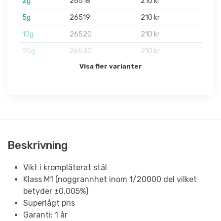
2g
26518
210 kr
5g
26519
210 kr
10g
26520
210 kr
20g
26530
210 kr
Visa fler varianter
Beskrivning
Vikt i krompläterat stål
Klass M1 (noggrannhet inom 1/20000 del vilket
betyder ±0,005%)
Superlågt pris
Garanti: 1 år