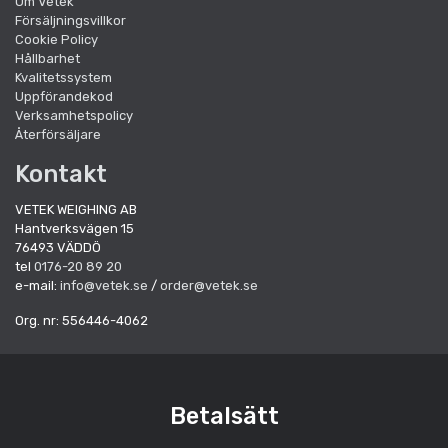
Om Vetek
Försäljningsvillkor
Cookie Policy
Hållbarhet
Kvalitetssystem
Uppförandekod
Verksamhetspolicy
Återförsäljare
Kontakt
VETEK WEIGHING AB
Hantverksvägen 15
76493 VÄDDÖ
tel
0176-20 89 20
e-mail:
info@vetek.se
/
order@vetek.se
Org. nr: 556446-4062
Betalsätt