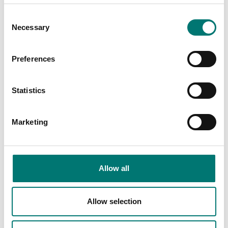
Consent
Necessary
Selection
Preferences
Statistics
Marketing
Bordsvågar
Kalibrering av våg inkl
protokoll
Finns i flera varianter
Allow all
Pris från: 890 kr
Allow selection