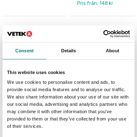
Pris från: 148 kr
Consent
Details
About
This website uses cookies
We use cookies to personalise content and ads, to
provide social media features and to analyse our traffic.
Industri
ISO 17025 kalibrering
We also share information about your use of our site with
av våg inkl certifikat
Grundprogrammering
av etikettvåg CAS CL
our social media, advertising and analytics partners who
Finns i flera varianter
may combine it with other information that you’ve
Artikelnr: CAS-Prog
Pris från: 1 999 kr
provided to them or that they’ve collected from your use
900 kr
of their services.