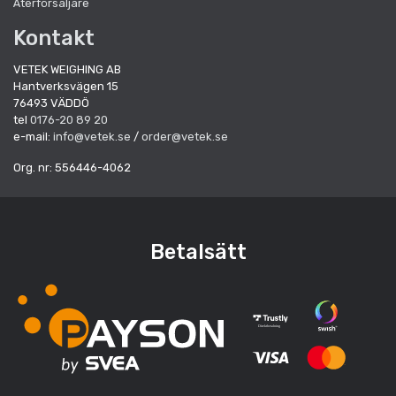
Återförsäljare
Kontakt
VETEK WEIGHING AB
Hantverksvägen 15
76493 VÄDDÖ
tel
0176-20 89 20
e-mail:
info@vetek.se
/
order@vetek.se
Org. nr: 556446-4062
Betalsätt