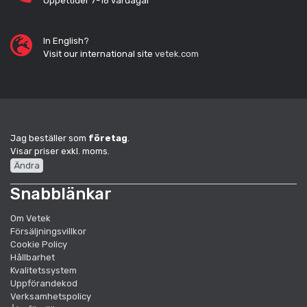
Öppettider 7-16 vardagar
In English?
Visit our international site
vetek.com
Jag beställer som
företag
.
Visar priser exkl. moms.
Ändra
Snabblänkar
Om Vetek
Försäljningsvillkor
Cookie Policy
Hållbarhet
Kvalitetssystem
Uppförandekod
Verksamhetspolicy