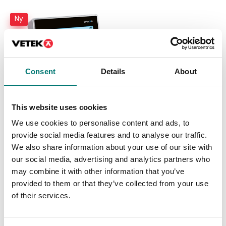
Ny
Consent
Details
About
This website uses cookies
Vågindikator DFWX
We use cookies to personalise content and ads, to
provide social media features and to analyse our traffic.
We also share information about your use of our site with
Finns i flera varianter
our social media, advertising and analytics partners who
Pris från: 5 290 kr
may combine it with other information that you’ve
provided to them or that they’ve collected from your use
of their services.
Andra köpte även