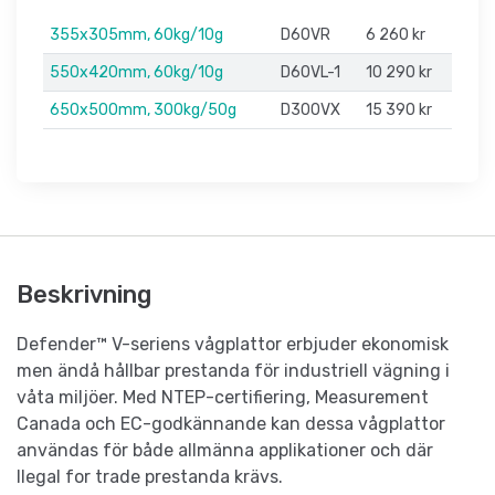
355x305mm, 60kg/10g
D60VR
6 260 kr
550x420mm, 60kg/10g
D60VL-1
10 290 kr
650x500mm, 300kg/50g
D300VX
15 390 kr
Beskrivning
Defender™ V-seriens vågplattor erbjuder ekonomisk
men ändå hållbar prestanda för industriell vägning i
våta miljöer. Med NTEP-certifiering, Measurement
Canada och EC-godkännande kan dessa vågplattor
användas för både allmänna applikationer och där
llegal for trade prestanda krävs.