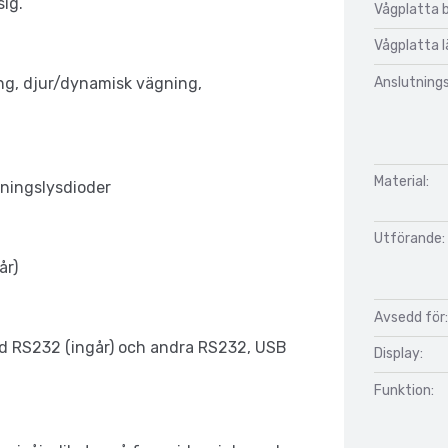
sig.
Vågplatta 
Vågplatta 
Anslutnings
ng, djur/dynamisk vägning,
Material:
ningslysdioder
Utförande:
år)
Avsedd för:
d RS232 (ingår) och andra RS232, USB
Display:
Funktion: