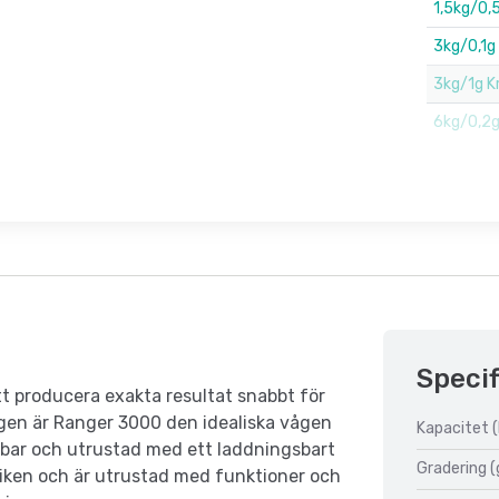
1,5kg/0,
3kg/0,1g
3kg/1g K
6kg/0,2
Specif
t producera exakta resultat snabbt för
ägen är Ranger 3000 den idealiska vågen
Kapacitet (
rbar och utrustad med ett laddningsbart
Gradering (
riken och är utrustad med funktioner och