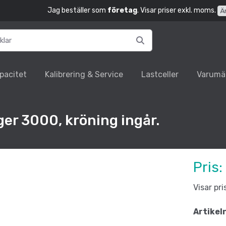
Jag beställer som
företag
. Visar priser exkl. moms.
Ä
pacitet
Kalibrering & Service
Lastceller
Varumä
er 3000, kröning ingår.
Pris:
Visar pr
Artikel