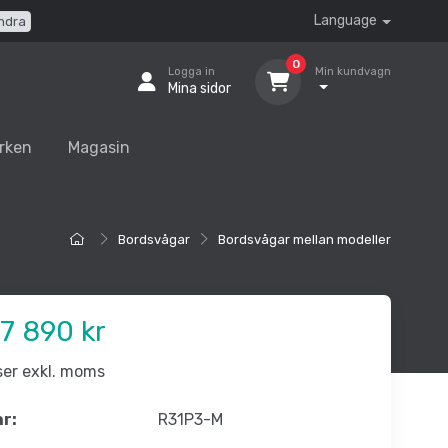
Language
ndra
0
Logga in
Min kundvagn
Mina sidor
rken
Magasin
Bordsvågar
Bordsvågar mellan modeller
7 890 kr
iser exkl. moms
nr:
R31P3-M