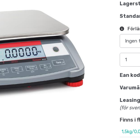
Lagerst
Standar
Förlä
Ean kod
Varumä
Leasing
(för sve
Finns i 
1,5kg/0,