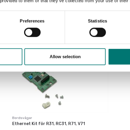
 provided to them or that they’ve collected from your use of their
Sortera efter:
Preferences
Statistics
Allow selection
Bordsvågar
Ethernet Kit för R31, RC31, R71, V71