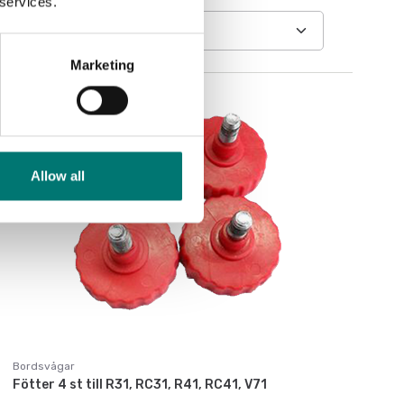
 services.
Marketing
Allow all
Bordsvågar
Fötter 4 st till R31, RC31, R41, RC41, V71