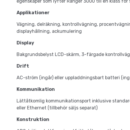
egenskaper som lyfter Ranger 3000 till en klass för 
Applikationer
Vägning, delräkning, kontrollvägning, procentvägni
displayhållning, ackumulering
Display
Bakgrundsbelyst LCD-skärm, 3-färgade kontrollväg
Drift
AC-ström (ingår) eller uppladdningsbart batteri (ing
Kommunikation
Lättåtkomlig kommunikationsport inklusive standar
eller Ethernet (tillbehör säljs separat)
Konstruktion