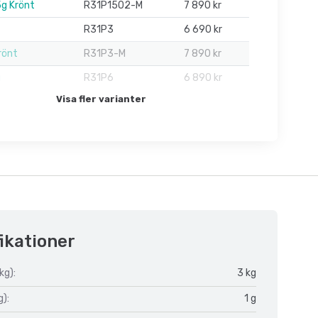
5g Krönt
R31P1502-M
7 890 kr
R31P3
6 690 kr
rönt
R31P3-M
7 890 kr
g
R31P6
6 890 kr
Visa fler varianter
ikationer
kg):
3 kg
g):
1 g