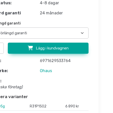
atus:
4-8 dagar
d garanti
24 månader
ngd garanti
Lägg i kundvagnen
:
6971629533764
rke:
Ohaus
:
nska företag)
flera varianter
05g
R31P1502
6 890 kr