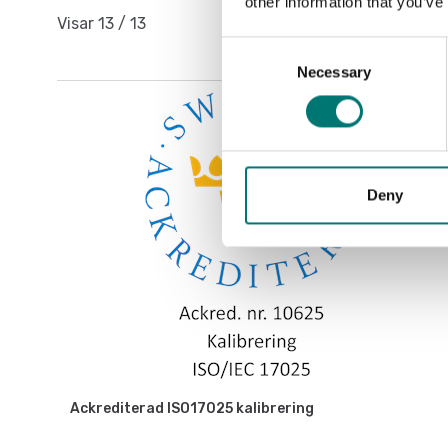
other information that you’ve
Visar
13
/
13
Consent
Necessary
Selection
Deny
Ackrediterad ISO17025 kalibrering