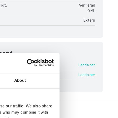
igt:
Verifierad
OIML
Extern
ment
R31 V1.pdf
Ladda ner
 V1 ENG.pdf
Ladda ner
About
se our traffic. We also share
ers who may combine it with