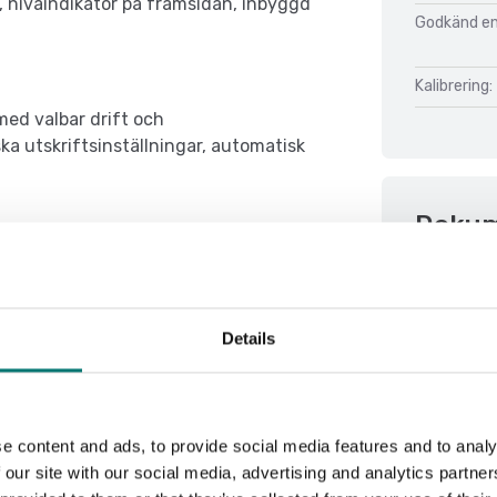
e, nivåindikator på framsidan, inbyggd
Godkänd enl
Kalibrering:
med valbar drift och
ska utskriftsinställningar, automatisk
Doku
Datasheet 
Manual R31
Details
e content and ads, to provide social media features and to analy
 our site with our social media, advertising and analytics partn