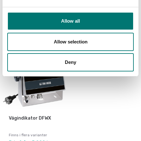
LC Förlängningskabel
Plattform till Ohaus
9m till D52
D61PW och D52 vågar
Artikelnr: D52-LC
Finns i flera varianter
Allow all
Pris från: 2 190 kr
1 705 kr
Allow selection
Ny
Deny
Vågindikator DFWX
Finns i flera varianter