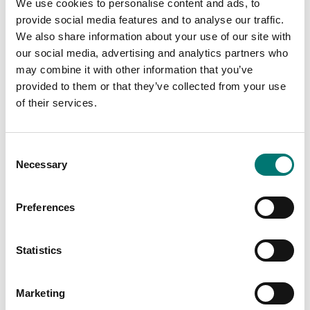
We use cookies to personalise content and ads, to
provide social media features and to analyse our traffic.
Golvvågar
Golvvågar
We also share information about your use of our site with
Kolumn till CS och D52
Kolumn till SST och D52
our social media, advertising and analytics partners who
may combine it with other information that you’ve
Finns i flera varianter
Finns i flera varianter
provided to them or that they’ve collected from your use
Pris från: 1 090 kr
Pris från: 1 530 kr
of their services.
Consent
Necessary
Selection
Preferences
Statistics
Marketing
Golvvågar
Bordsvågar