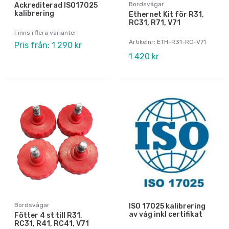
Bordsvågar
Ackrediterad ISO17025
kalibrering
Ethernet Kit för R31,
RC31, R71, V71
Finns i flera varianter
Artikelnr: ETH-R31-RC-V71
Pris från: 1 290 kr
1 420 kr
Bordsvågar
ISO 17025 kalibrering
av våg inkl certifikat
Fötter 4 st till R31,
RC31, R41, RC41, V71