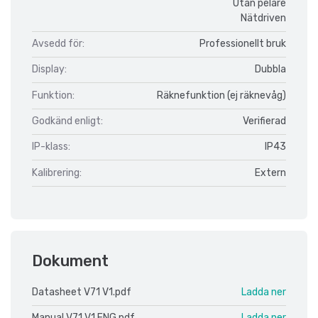
Utan pelare
Nätdriven
Avsedd för:
Professionellt bruk
Display:
Dubbla
Funktion:
Räknefunktion (ej räknevåg)
Godkänd enligt:
Verifierad
IP-klass:
IP43
Kalibrering:
Extern
Dokument
Datasheet V71 V1.pdf
Ladda ner
Manual V71 V1 ENG.pdf
Ladda ner