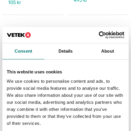
495 kr
105 kr
Consent
Details
About
This website uses cookies
We use cookies to personalise content and ads, to
Bordsvågar
Bordsvågar
provide social media features and to analyse our traffic.
LCD display till RC31
PCBA Display LCD, R31,
We also share information about your use of our site with
R21, V71
our social media, advertising and analytics partners who
may combine it with other information that you’ve
Artikelnr: RC31-LCD
Artikelnr: 30037430
provided to them or that they’ve collected from your use
2 290 kr
1 690 kr
of their services.