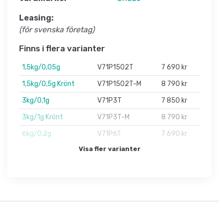
Leasing:
(för svenska företag)
Finns i flera varianter
1,5kg/0,05g
V71P1502T
7 690 kr
1,5kg/0,5g Krönt
V71P1502T-M
8 790 kr
3kg/0,1g
V71P3T
7 850 kr
3kg/1g Krönt
V71P3T-M
8 790 kr
6kg/0,2g
V71P6T
7 690 kr
Visa fler varianter