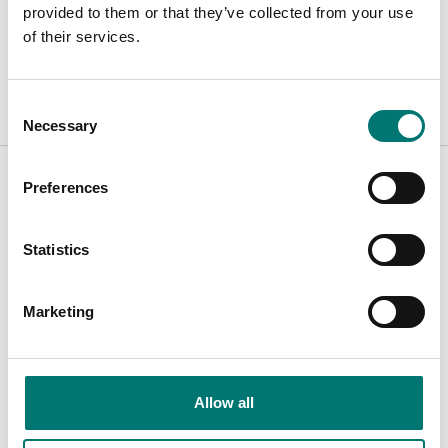
Datasheet ER JR Series V1.pdf
Ladda ner
provided to them or that they’ve collected from your use
of their services.
Manual ERJ V1 ENG.pdf
Ladda ner
Consent
Necessary
Selection
Tillbehör / Reservdelar
Preferences
Visar
2
/
2
Statistics
Marketing
Allow all