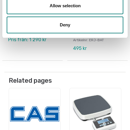
Allow selection
Bordsvågar
Ackrediterad ISO17025
kalibrering
Uppladdningsbart
Deny
batteri för CAS ERJ.
6V/4Ah, 99x70x47 mm.
Finns i flera varianter
Pris från: 1 290 kr
Artikelnr: ERJ-BAT
495 kr
Related pages