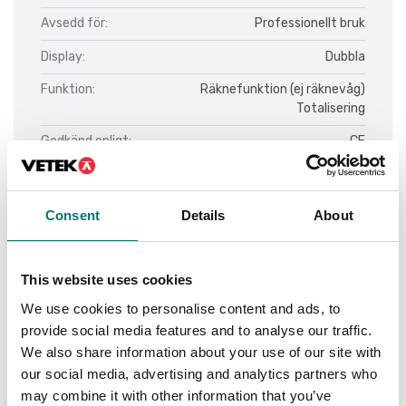
Avsedd för:
Professionellt bruk
Display:
Dubbla
Funktion:
Räknefunktion (ej räknevåg)
Totalisering
Godkänd enligt:
CE
OIML
Material:
ABS (Plast)
Consent
Details
About
Utförande:
Nätdriven
Utan pelare
Batteridriven (tillval)
This website uses cookies
We use cookies to personalise content and ads, to
provide social media features and to analyse our traffic.
We also share information about your use of our site with
Dokument
our social media, advertising and analytics partners who
may combine it with other information that you’ve