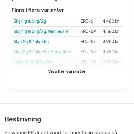
Finns i flera varianter
3kg/1g & 6kg/2g
ERJ-6
4 480 kr
3kg/1g & 6kg/2g. Med pelare.
ERJ-6P
4 580 kr
6kg/2g & 15kg/5g
ERJ-15
3 950 kr
6kg/2g & 15kg/5g. Med pelare.
ERJ-15P
4 380 kr
15kg/5g & 30kg/10g
ERJ-30
3 950 kr
Visa fler varianter
Beskrivning
Prisvågen ER Jr är byggd för högsta prestanda på