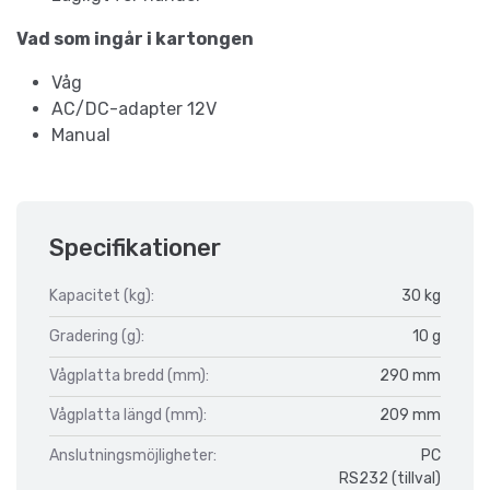
Vad som ingår i kartongen
Våg
AC/DC-adapter 12V
Manual
Specifikationer
Kapacitet (kg):
30 kg
Gradering (g):
10 g
Vågplatta bredd (mm):
290 mm
Vågplatta längd (mm):
209 mm
Anslutningsmöjligheter:
PC
RS232 (tillval)