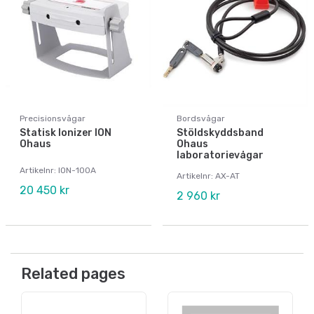
Precisionsvågar
Bordsvågar
Statisk Ionizer ION
Stöldskyddsband
Ohaus
Ohaus
laboratorievågar
Artikelnr: ION-100A
Artikelnr: AX-AT
20 450 kr
2 960 kr
Related pages