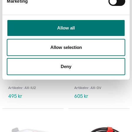
Marketing
Allow all
Allow selection
Precisionsvågar
Precisionsvågar
Deny
Skyddsfilm Ohaus
Skyddsöverdrag för
Adventurer
Ohaus Adventurer
Artikelnr: AX-IU2
Artikelnr: AX-OV
495 kr
605 kr