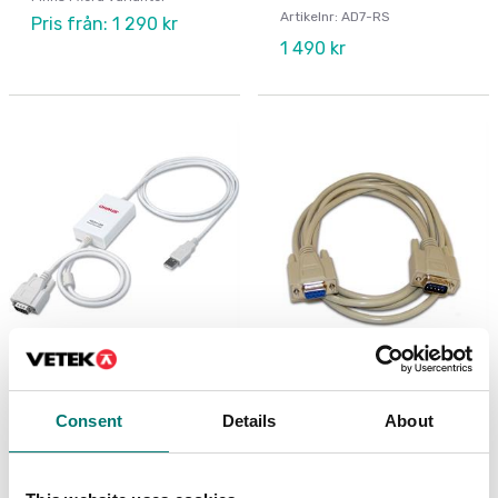
Artikelnr: AD7-RS
Pris från: 1 290 kr
1 490 kr
Bordsvågar
Interface Kit, RS232-
USB
Printer kabel för Ohaus
R41, RC41, DT33P, C71
Consent
Details
About
Artikelnr: KIT-RS232-USB
Artikelnr: R41-PR-CABL
1 150 kr
1 420 kr