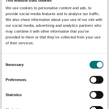
This website uses cookies
We use cookies to personalise content and ads, to
provide social media features and to analyse our traffic.
We also share information about your use of our site with
our social media, advertising and analytics partners who
may combine it with other information that you’ve
provided to them or that they’ve collected from your use
of their services.
Consent
Necessary
Selection
Bordsvågar
Precisionsvågar
Printerrulle för SF-
Skyddsfilm Adventurer
40A, 2-pack
0.01g och 0.1g
Preferences
Artikelnr: SF-40A-Roll
Artikelnr: AX-IU1
210 kr
495 kr
Statistics