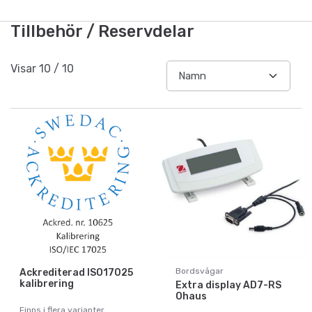
Tillbehör / Reservdelar
Visar
10
/
10
Bordsvågar
Ackrediterad ISO17025
kalibrering
Extra display AD7-RS
Ohaus
Finns i flera varianter