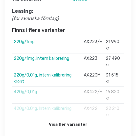
Leasing:
(för svenska företag)
Finns i flera varianter
220g/1mg
AX223/E
21 990
kr
220g/1mg, intern kalibrering
AX223
27 490
kr
220g/0,01g, intern kalibrering,
AX223M
31 515
krönt
kr
420g/0,01g
AX422/E
16 820
kr
420g/0,01g, Intern kalibrering
AX422
22 210
kr
Visa fler varianter