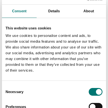
45 705 kr
Consent
Details
About
This website uses cookies
We use cookies to personalise content and ads, to
provide social media features and to analyse our traffic.
We also share information about your use of our site with
our social media, advertising and analytics partners who
may combine it with other information that you’ve
provided to them or that they’ve collected from your use
of their services.
Precisionsvågar
Precisionsvågar
Precisionsvåg för
Precisionsvåg för
vägning av guld. Ohaus
vägning av guld. Ohaus
PJX Carat
PJX Gold
Consent
Finns i flera varianter
Finns i flera varianter
Necessary
Selection
Pris från: 12 310 kr
Pris från: 10 880 kr
Preferences