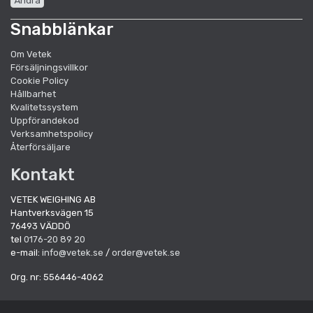
Ändra
Snabblänkar
Om Vetek
Försäljningsvillkor
Cookie Policy
Hållbarhet
Kvalitetssystem
Uppförandekod
Verksamhetspolicy
Återförsäljare
Kontakt
VETEK WEIGHING AB
Hantverksvägen 15
76493 VÄDDÖ
tel
0176-20 89 20
e-mail:
info@vetek.se
/
order@vetek.se
Org. nr: 556446-4062