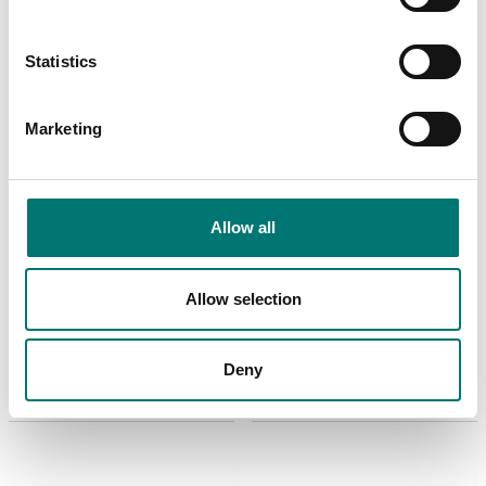
Statistics
Marketing
Allow all
Bordsvågar
Precisionsvågar
Precisionsvåg för
Precisionsvåg Ohaus
Allow selection
vägning av guld. Ohaus
Adventurer high
Scout SJX.
capacity
Finns i flera varianter
Finns i flera varianter
Deny
Pris från: 4 060 kr
Pris från: 22 290 kr