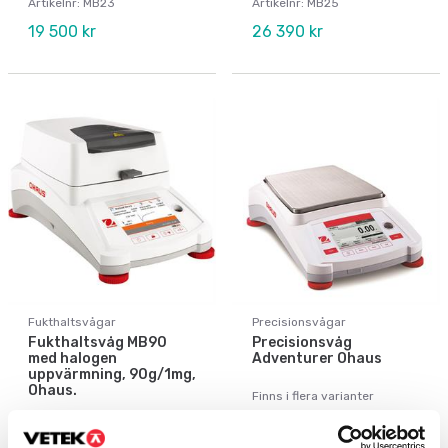
Artikelnr: MB23
Artikelnr: MB25
19 500 kr
26 390 kr
Fukthaltsvågar
Precisionsvågar
Fukthaltsvåg MB90
Precisionsvåg
med halogen
Adventurer Ohaus
uppvärmning, 90g/1mg,
Ohaus.
Finns i flera varianter
Pris från: 15 940 kr
Artikelnr: MB90