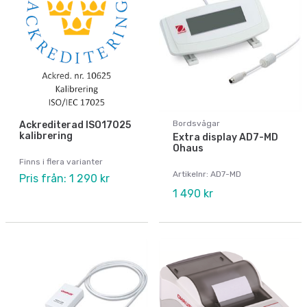
Bordsvågar
Ackrediterad ISO17025
kalibrering
Extra display AD7-MD
Ohaus
Finns i flera varianter
Artikelnr: AD7-MD
Pris från: 1 290 kr
1 490 kr