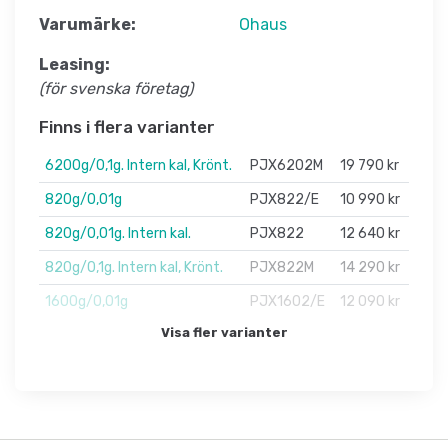
Varumärke:
Ohaus
Leasing:
(för svenska företag)
Finns i flera varianter
6200g/0,1g. Intern kal, Krönt.
PJX6202M
19 790 kr
820g/0,01g
PJX822/E
10 990 kr
820g/0,01g. Intern kal.
PJX822
12 640 kr
820g/0,1g. Intern kal, Krönt.
PJX822M
14 290 kr
1600g/0,01g
PJX1602/E
12 090 kr
Visa fler varianter