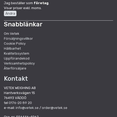
Jag beställer som
företag
.
Visar priser exkl. moms.
Ändra
Snabblänkar
Om Vetek
Försäljningsvillkor
Cookie Policy
Hållbarhet
Kvalitetssystem
Uppförandekod
Verksamhetspolicy
Återförsäljare
Kontakt
VETEK WEIGHING AB
Hantverksvägen 15
76493 VÄDDÖ
tel
0176-20 89 20
e-mail:
info@vetek.se
/
order@vetek.se
Org. nr: 556446-4062