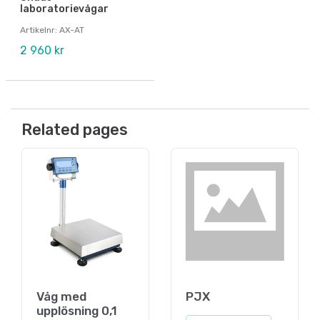
laboratorievågar
Artikelnr: AX-AT
2 960 kr
Related pages
Våg med
PJX
upplösning 0,1