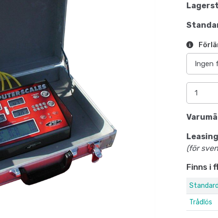
Lagerst
Standar
Förlä
Varumä
Leasing
(för sve
Finns i 
Standard
Trådlös