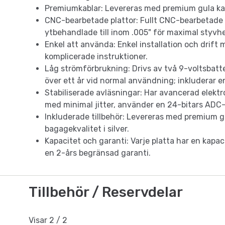
Premiumkablar: Levereras med premium gula kabl
CNC-bearbetade plattor: Fullt CNC-bearbetade p
ytbehandlade till inom .005" för maximal styvhe
Enkel att använda: Enkel installation och drift 
komplicerade instruktioner.
Låg strömförbrukning: Drivs av två 9-voltsbatte
över ett år vid normal användning; inkluderar en
Stabiliserade avläsningar: Har avancerad elektr
med minimal jitter, använder en 24-bitars ADC
Inkluderade tillbehör: Levereras med premium g
bagagekvalitet i silver.
Kapacitet och garanti: Varje platta har en kapa
en 2-års begränsad garanti.
Tillbehör / Reservdelar
Visar
2
/
2