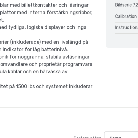
ar med billettkontakter och låsringar.
Bildserie 7
lattor med interna förstärkningsribbor,
Calibration
t.
med tydliga, logiska displayer och inga
Instructio
rier (inkluderade) med en livslängd på
 indikator för låg batterinivå.
onik för noggranna, stabila avläsningar
-omvandlare och proprietär programvara.
ula kablar och en bärväska av
citet på 1500 lbs och systemet inkluderar