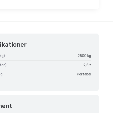
ikationer
kg):
2500 kg
ton):
2,5 t
åg:
Portabel
ment