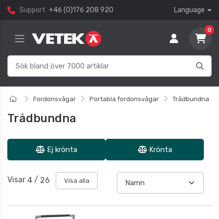
Support
+46 (0)176 208 920
Language
0
Fordonsvågar
Portabla fordonsvågar
Trådbundna
Trådbundna
Ej krönta
Krönta
Visar
4
/
26
Visa alla