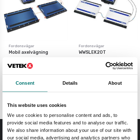
Fordonsvågar
Fordonsvågar
Mobil axelvägning
WWSLEK20T
Finns i flera varianter
Finns i flera varianter
Pris från: 47 900 kr
Pris från: 52 019 kr
Consent
Details
About
This website uses cookies
We use cookies to personalise content and ads, to
provide social media features and to analyse our traffic.
We also share information about your use of our site with
Beställ innan kl 11.00 så skickar vi samma dag! Gäller
our social media, advertising and analytics partners who