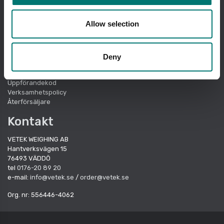
Snabblänkar
Allow selection
Om Vetek
Försäljningsvillkor
Cookie Policy
Deny
Hållbarhet
Kvalitetssystem
Uppförandekod
Verksamhetspolicy
Återförsäljare
Kontakt
VETEK WEIGHING AB
Hantverksvägen 15
76493 VÄDDÖ
tel
0176-20 89 20
e-mail:
info@vetek.se
/
order@vetek.se
Org. nr: 556446-4062