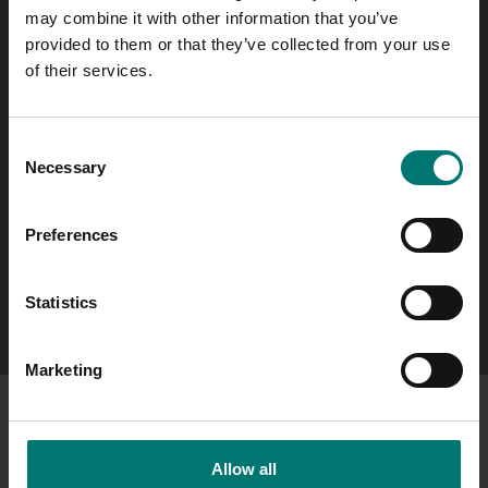
lagerförda standardprodukter.
may combine it with other information that you’ve
provided to them or that they’ve collected from your use
Fri frakt på onlinebetald order över 2000kr exkl. moms.
of their services.
Snabba svar
Skicka frågor med e-post till
info@vetek.se
Consent
Necessary
Selection
Ring till oss! 0176-20 89 20
Öppettider 7-16 vardagar
Preferences
In English?
Statistics
Visit our international site
vetek.com
Marketing
Jag beställer som
företag
.
Visar priser exkl. moms.
Allow all
Ändra