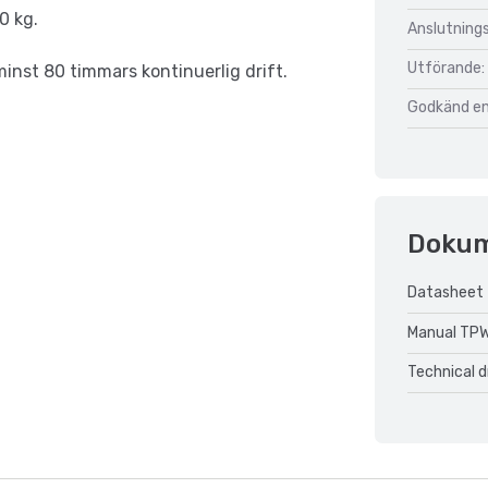
0 kg.
Anslutnings
Utförande:
minst 80 timmars kontinuerlig drift.
Godkänd enl
Doku
Datasheet 
Manual TPW
Technical 