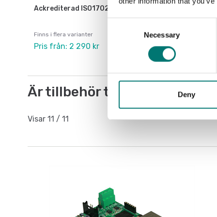
other information that you’ve
Ackrediterad ISO17025 kalibrering
Consent
Necessary
Selection
Finns i flera varianter
Pris från: 2 290 kr
Är tillbehör till
Deny
Visar
11
/
11