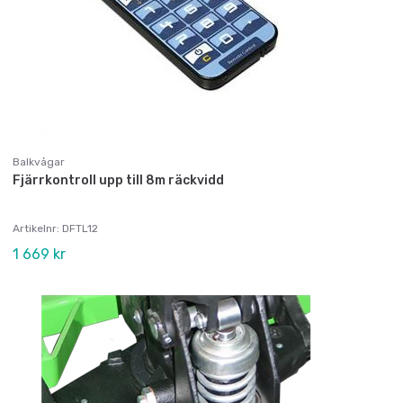
Balkvågar
Fjärrkontroll upp till 8m räckvidd
Artikelnr: DFTL12
1 669 kr