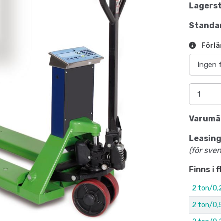
Lagerst
Standar
Förlä
Varumä
Leasing
(för sve
Finns i 
2 ton/0,
2 ton/0,5