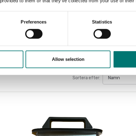
 provided to them or that they’ve collected from your use of their
Vågindikator DFWX
Preferences
Statistics
Finns i flera varianter
Pris från: 5 290 kr
Allow selection
Sortera efter: