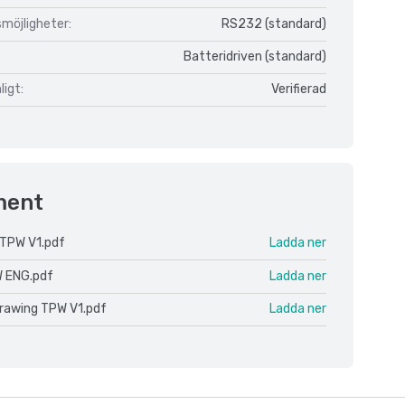
möjligheter:
RS232 (standard)
Batteridriven (standard)
igt:
Verifierad
ment
TPW V1.pdf
Ladda ner
 ENG.pdf
Ladda ner
drawing TPW V1.pdf
Ladda ner