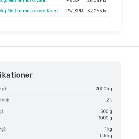
2kg. Med termoskrivare.
TPWLKP
28 589 kr
5kg. Med termoskrivare. Krönt.
TPWLKPM
32 065 kr
ikationer
kg):
2000 kg
ton):
2 t
g):
500 g
1000 g
kg):
1 kg
0,5 kg