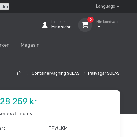
Language
ndra
0
Logga in
Min kundvagn
Mina sidor
rken
Magasin
Containervägning SOLAS
Pallvågar SOLAS
28 259 kr
iser exkl. moms
nr:
TPWLKM