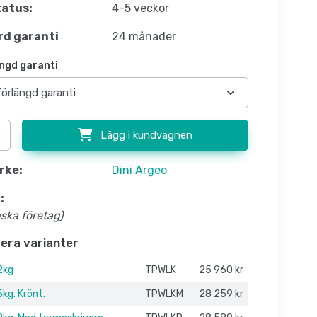
atus:
4-5 veckor
d garanti
24 månader
ngd garanti
Lägg i kundvagnen
rke:
Dini Argeo
:
nska företag)
flera varianter
2kg
TPWLK
25 960 kr
kg. Krönt.
TPWLKM
28 259 kr