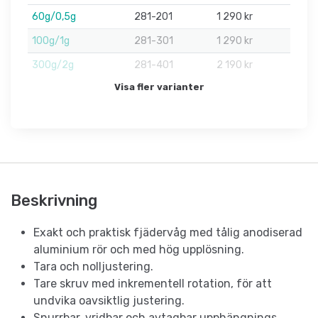
60g/0,5g
281-201
1 290 kr
100g/1g
281-301
1 290 kr
300g/2g
281-401
2 190 kr
Visa fler varianter
Beskrivning
Exakt och praktisk fjädervåg med tålig anodiserad
aluminium rör och med hög upplösning.
Tara och nolljustering.
Tare skruv med inkrementell rotation, för att
undvika oavsiktlig justering.
Snurrbar, vridbar och avtagbar upphängnings