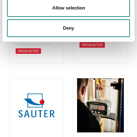
Allow selection
Kran- &
Små hängvågar
hängvågar
Deny
Read more
Read more
PRODUKTER
PRODUKTER