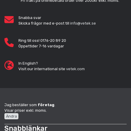
Fri frakt på onlinebetald order över 2000kr exkl. moms.
Snabba svar
Skicka frågor med e-post till
info@vetek.se
Ring till oss! 0176-20 89 20
Öppettider 7-16 vardagar
In English?
Visit our international site
vetek.com
Jag beställer som
företag
.
Visar priser exkl. moms.
Ändra
Snabblänkar