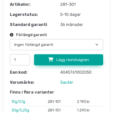
Artikelnr:
281-301
Lagerstatus:
5-10 dagar
Standard garanti
36 månader
Förlängd garanti
Lägg i kundvagnen
Ean kod:
4045761002050
Varumärke:
Sauter
Finns i flera varianter
10g/0,1g
281-101
2 190 kr
30g/0,25g
281-151
1 290 kr