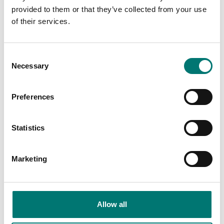
provided to them or that they’ve collected from your use
of their services.
Våg med
Mekaniska
upplösning 1
Consent
gram
Read more
Necessary
Selection
Read more
PRODUKTER
Preferences
PRODUKTER
Statistics
Marketing
Allow all