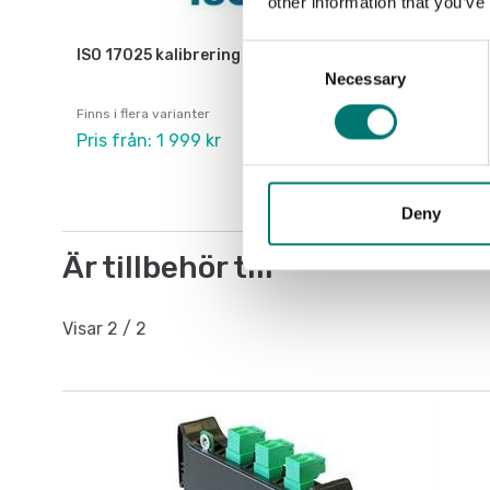
other information that you’ve
Consent
ISO 17025 kalibrering av våg inkl certifikat
Necessary
Selection
Finns i flera varianter
Pris från: 1 999 kr
Deny
Är tillbehör till
Visar
2
/
2