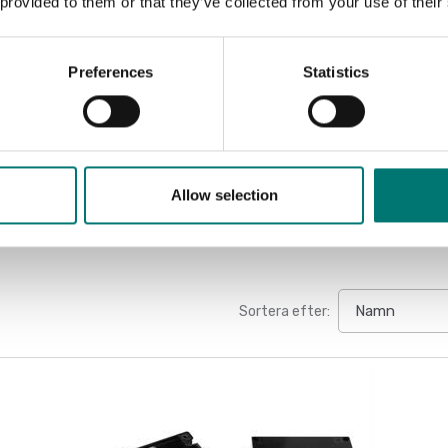
 provided to them or that they’ve collected from your use of their
ATEX vägning
Triple zenerbarriär för lastceller. Atex.
Preferences
Statistics
Artikelnr: ZBA1S
5 390 kr
Allow selection
Sortera efter: