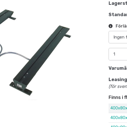
Lagerst
Standar
Förlä
Varumä
Leasing
(för sve
Finns i 
400x80x
400x80x