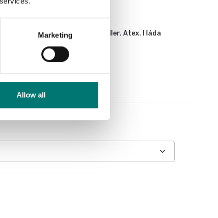
 services.
ATEX vägning
Triple zenerbarriär för lastceller. Atex. I låda
Marketing
Artikelnr: KZBA
11 400 kr
Allow all