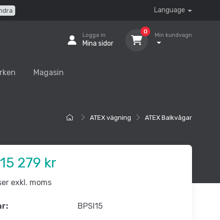
Language
ndra
0
Logga in
Min kundvagn
Mina sidor
rken
Magasin
ATEX vägning
ATEX Balkvågar
15 279 kr
iser exkl. moms
nr:
BPSI15