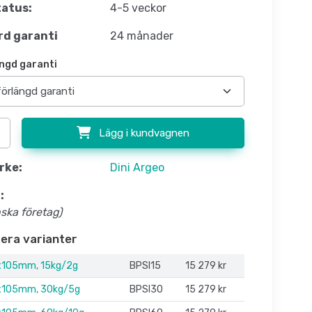
atus:
4-5 veckor
d garanti
24 månader
ngd garanti
Lägg i kundvagnen
rke:
Dini Argeo
:
nska företag)
flera varianter
105mm, 15kg/2g
BPSI15
15 279 kr
105mm, 30kg/5g
BPSI30
15 279 kr