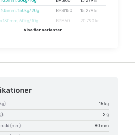
105mm, 60kg/10g
BPSI60
15 279 kr
105mm, 150kg/20g
BPSI150
15 279 kr
x130mm, 60kg/10g
BPM60
20 790 kr
Visa fler varianter
ikationer
kg):
15 kg
g):
2 g
bredd (mm):
80 mm