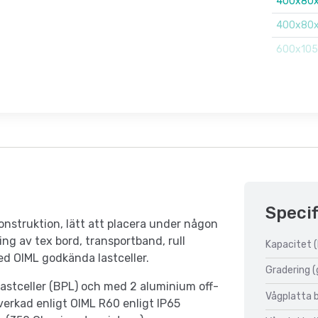
400x80x
400x80x
600x105
Specif
nstruktion, lätt att placera under någon
ng av tex bord, transportband, rull
Kapacitet (
ed OIML godkända lastceller.
Gradering (
 lastceller (BPL) och med 2 aluminium off-
Vågplatta 
verkad enligt OIML R60 enligt IP65