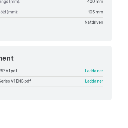
längd (mm):
400 mm
höjd (mm):
105 mm
Nätdriven
ment
BP V1.pdf
Ladda ner
Series V1 ENG.pdf
Ladda ner