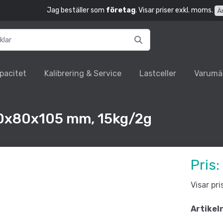
Jag beställer som
företag
. Visar priser exkl. moms.
Ä
pacitet
Kalibrering & Service
Lastceller
Varumä
400x80x105 mm, 15kg/2g
Pris:
Visar pr
Artikel