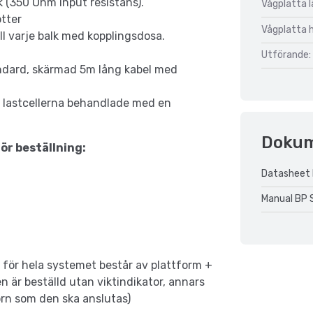
(350 Ohm input resistans).
Vågplatta 
ötter
Vågplatta 
ll varje balk med kopplingsdosa.
Utförande:
andard, skärmad 5m lång kabel med
ch lastcellerna behandlade med en
Doku
ör beställning:
Datasheet 
Manual BP 
ör hela systemet består av plattform +
n är beställd utan viktindikator, annars
torn som den ska anslutas)