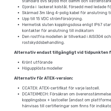
standard dvs skydd mot damm och vattenstänk 
Gjorda i lackerat kolstål, försedd med ledade f
Skärmad 3m lång 4-polig kabel för anslutning ti
Upp till 15 VDC strömförsörjning.
Hermetisk sluten kopplingsdosa enligt IP67 st
kontakter för anslutning till indikatorn
Den rostfria modellen är tillverkad i AISI304 o
rostskyddsbehandling.
Alternativ endast tillgängligt vid tidpunkten f
Krönt utförande
Högupplösta modeller
Alternativ för ATEX-version:
CCATEX: ATEX-certifikat för varje lastcell.
DCATEXMECH: Försäkran om överensstämmelse f
kopplingsbox + lastceller (endast om plattforme
hänvisas till certifieringar som finns för indika