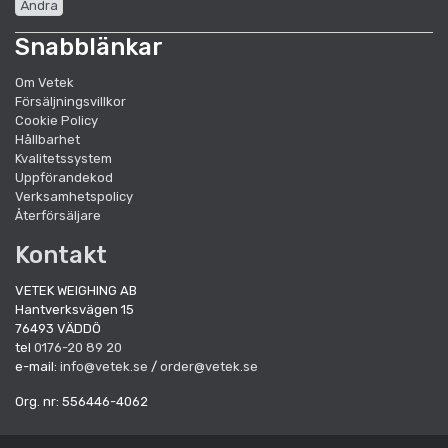
Ändra
Snabblänkar
Om Vetek
Försäljningsvillkor
Cookie Policy
Hållbarhet
Kvalitetssystem
Uppförandekod
Verksamhetspolicy
Återförsäljare
Kontakt
VETEK WEIGHING AB
Hantverksvägen 15
76493 VÄDDÖ
tel
0176-20 89 20
e-mail:
info@vetek.se
/
order@vetek.se
Org. nr: 556446-4062