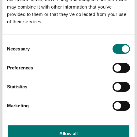
may combine it with other information that you’ve
provided to them or that they’ve collected from your use
Personvågar
Digitala vågar
Utbytesindikator för
Vågblock 200kg/0,1kg
of their services.
stolvåg VEH-200
"Personvågsutförande
"
Artikelnr: TI-1200-VEH
Artikelnr: VB3-200-EC
Consent
4 290 kr
8 130 kr
Necessary
Selection
Preferences
Populär
Statistics
Marketing
Allow all