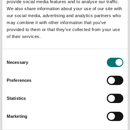
provide social media features and to analyse our traffic.
We also share information about your use of our site with
our social media, advertising and analytics partners who
may combine it with other information that you’ve
Bordsvågar
provided to them or that they’ve collected from your use
Universal adapter
of their services.
RESERVDEL 3-12VDC.
Vändb.pol. 8st
kontakter.
Artikelnr: UA-1
Consent
Necessary
790 kr
Selection
Preferences
Liknande artiklar
Statistics
Marketing