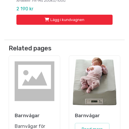
Artikelnr: FR-MS 200KG/100G
2 190 kr
Lägg i kundvagnen
Related pages
Barnvågar
Barnvågar
Barnvågar för