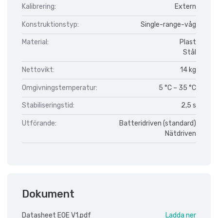
Kalibrering:
Extern
Konstruktionstyp:
Single-range-våg
Material:
Plast
Stål
Nettovikt:
14 kg
Omgivningstemperatur:
5 °C – 35 °C
Stabiliseringstid:
2,5 s
Utförande:
Batteridriven (standard)
Nätdriven
Dokument
Datasheet EOE V1.pdf
Ladda ner