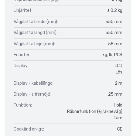
Linjäritet:
± 0,2 kg
Vågplatta bredd (mm):
550 mm
Vågplatta längd (mm):
550 mm
Vågplatta höjd (mm):
58 mm
Enheter:
kg, lb, PCS
Display:
LCD
Lös
Display - kabellängd:
2 m
Display - sifferhöjd:
25 mm
Funktion:
Hold
Räknefunktion (ej räknevåg)
Tare
Godkänd enligt:
CE