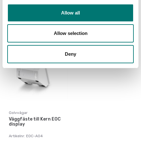
1000 mm hög.
480 mm hög.
Allow all
Artikelnr: EOB-A02B
Artikelnr: EOB-A01N
1 895 kr
1 050 kr
Allow selection
Deny
Golvvågar
Väggfäste till Kern EOC
display
Artikelnr: EOC-A04