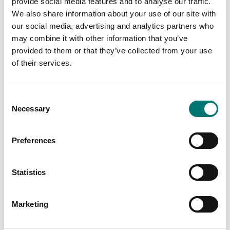
provide social media features and to analyse our traffic.
Golvvågar
ISO 17025 kalibrering
We also share information about your use of our site with
av våg inkl certifikat
Skyddsfilm 5-pack för
our social media, advertising and analytics partners who
Kern EOB, KFB m.fl.
may combine it with other information that you’ve
Finns i flera varianter
Artikelnr: EOB-A04BS05
provided to them or that they’ve collected from your use
Pris från: 2 739 kr
585 kr
of their services.
Consent
Necessary
Selection
Preferences
Statistics
Marketing
Balkvågar
Golvvågar
Stativ till Kern display,
Stativ till Kern display,