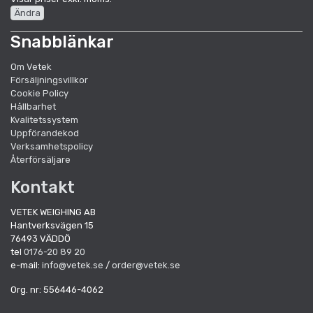
Ändra
Snabblänkar
Om Vetek
Försäljningsvillkor
Cookie Policy
Hållbarhet
Kvalitetssystem
Uppförandekod
Verksamhetspolicy
Återförsäljare
Kontakt
VETEK WEIGHING AB
Hantverksvägen 15
76493 VÄDDÖ
tel
0176-20 89 20
e-mail:
info@vetek.se
/
order@vetek.se
Org. nr: 556446-4062