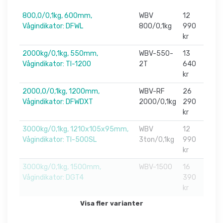
800,0/0,1kg, 600mm,
WBV
12
Vågindikator: DFWL
800/0,1kg
990
kr
2000kg/0,1kg, 550mm,
WBV-550-
13
Vågindikator: TI-1200
2T
640
kr
2000,0/0,1kg, 1200mm,
WBV-RF
26
Vågindikator: DFWDXT
2000/0,1kg
290
kr
3000kg/0,1kg, 1210x105x95mm,
WBV
12
Vågindikator: TI-500SL
3ton/0,1kg
990
kr
3000kg/0,1kg, 1500mm,
WBV-1500
16
Vågindikator: DGT4
390
kr
Visa fler varianter