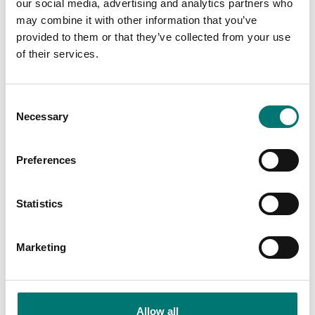
our social media, advertising and analytics partners who
may combine it with other information that you’ve
provided to them or that they’ve collected from your use
of their services.
Consent
Necessary
Selection
Vågindikatorer
Balkvågar
Mjukvara (app) för
Plattjärn att lägga
Preferences
smartphones och
emellan balkvåg
surfplattor Android
Artikelnr: WB-Plattjärn
Artikelnr: ScaleAPP
Statistics
550 kr
Kontakta oss för pris
Marketing
Allow all