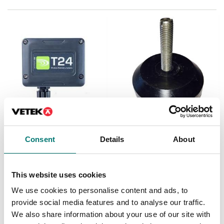
Lastceller
Balkvågar
Trådlös
Maskinfot M12 till
Consent
Details
About
lastcellssändare
balkvåg WB och golvvåg
Guardian
Finns i flera varianter
Artikelnr: Guardian-Feet
This website uses cookies
Pris från: 9 990 kr
355 kr
We use cookies to personalise content and ads, to
provide social media features and to analyse our traffic.
We also share information about your use of our site with