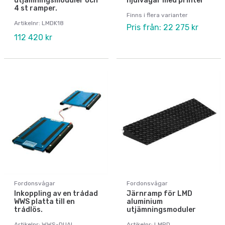
utjämningsmoduler och
hjulvågar med printer
4 st ramper.
Finns i flera varianter
Artikelnr: LMDK18
Pris från: 22 275 kr
112 420 kr
Fordonsvågar
Fordonsvågar
Inkoppling av en trådad
Järnramp för LMD
WWS platta till en
aluminium
trådlös.
utjämningsmoduler
Artikelnr: WWS-DUAL
Artikelnr: LMRD