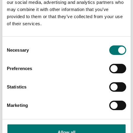
our social media, advertising and analytics partners who
may combine it with other information that you’ve
provided to them or that they’ve collected from your use
of their services.
Consent
Necessary
Selection
Preferences
Vågindikatorer
Etiketter
Mjukvara (app) för
Printerrulle 1st, 57mm
Statistics
smartphones och
bred, 30 meter lång
surfplattor Android
Artikelnr: RPT57C
Marketing
Artikelnr: ScaleAPP
39 kr
Kontakta oss för pris
Allow all