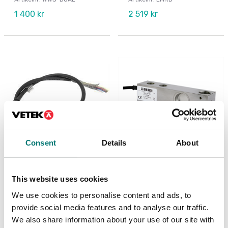
1 400 kr
2 519 kr
Consent
Details
About
Fordonsvågar
Fordonsvågar
Kablage med M12
Lastcell SBX. OIML C3.
This website uses cookies
kontakt ut från WWS
Rostfri 17-4 PH, IP68,
plattor
Skjuvkraft
We use cookies to personalise content and ads, to
Artikelnr: 14CAVOM128P0.5M
Finns i flera varianter
provide social media features and to analyse our traffic.
Pris från: 3 190 kr
995 kr
We also share information about your use of our site with