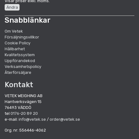
Visar priser exkl. moms.
Ändra
Snabblänkar
Om Vetek
Försäljningsvillkor
Cookie Policy
Hållbarhet
Kvalitetssystem
Uppförandekod
Verksamhetspolicy
Återförsäljare
Kontakt
VETEK WEIGHING AB
Hantverksvägen 15
76493 VÄDDÖ
tel
0176-20 89 20
e-mail:
info@vetek.se
/
order@vetek.se
Org. nr: 556446-4062