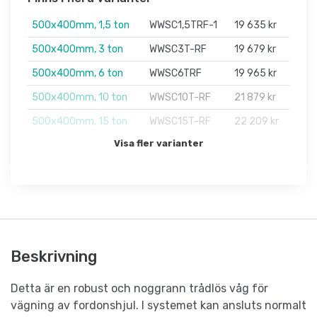
500x400mm, 1,5 ton
WWSC1,5TRF-1
19 635 kr
500x400mm, 3 ton
WWSC3T-RF
19 679 kr
500x400mm, 6 ton
WWSC6TRF
19 965 kr
500x400mm, 10 ton
WWSC10T-RF
21 879 kr
500x400mm, 15 ton
WWSC15T-RF
22 209 kr
Visa fler varianter
Beskrivning
Detta är en robust och noggrann trådlös våg för
vägning av fordonshjul. I systemet kan ansluts normalt