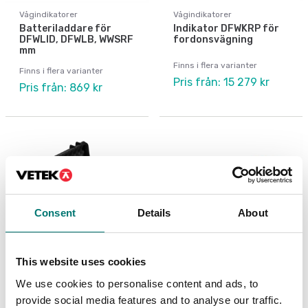
Vågindikatorer
Vågindikatorer
Batteriladdare för
Indikator DFWKRP för
DFWLID, DFWLB, WWSRF
fordonsvägning
mm
Finns i flera varianter
Finns i flera varianter
Pris från: 15 279 kr
Pris från: 869 kr
Consent
Details
About
This website uses cookies
We use cookies to personalise content and ads, to
Vågindikatorer
Fordonsvågar
provide social media features and to analyse our traffic.
Indikatorrack,
Inkoppling av en trådad