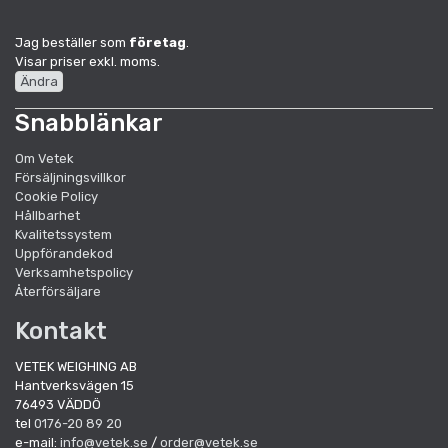
Jag beställer som
företag
.
Visar priser exkl. moms.
Ändra
Snabblänkar
Om Vetek
Försäljningsvillkor
Cookie Policy
Hållbarhet
Kvalitetssystem
Uppförandekod
Verksamhetspolicy
Återförsäljare
Kontakt
VETEK WEIGHING AB
Hantverksvägen 15
76493 VÄDDÖ
tel
0176-20 89 20
e-mail:
info@vetek.se
/
order@vetek.se