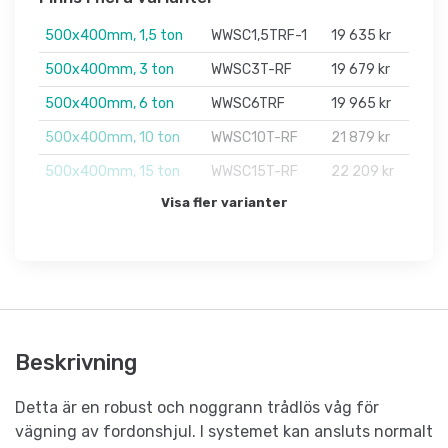
500x400mm, 1,5 ton
WWSC1,5TRF-1
19 635 kr
500x400mm, 3 ton
WWSC3T-RF
19 679 kr
500x400mm, 6 ton
WWSC6TRF
19 965 kr
500x400mm, 10 ton
WWSC10T-RF
21 879 kr
500x400mm, 15 ton
WWSC15T-RF
22 209 kr
Visa fler varianter
Beskrivning
Detta är en robust och noggrann trådlös våg för
vägning av fordonshjul. I systemet kan ansluts normalt