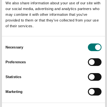
touchscreen, för
WWS platta till en
We also share information about your use of our site with
hjulvågar med printer
trådlös.
our social media, advertising and analytics partners who
Finns i flera varianter
Artikelnr: WWS-DUAL
may combine it with other information that you’ve
Pris från: 22 275 kr
1 400 kr
provided to them or that they’ve collected from your use
of their services.
Consent
Necessary
Selection
Preferences
Statistics
Fordonsvågar
Vågindikatorer
Marketing
Kablage med M12
Mjukvara (app) för
kontakt ut från WWS
smartphones och
plattor
surfplattor Android