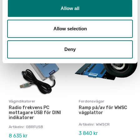
Artikelnr: 14CAVOM128P0.5M
Artikelnr: ScaleAPP
Allow all
995 kr
Kontakta oss för pris
Allow selection
Deny
Vågindikatorer
Fordonsvågar
Radio frekvens PC
Ramp på/av för WWSC
mottagare USB för DINI
vågplattor
indikatorer
Artikelnr: WWSCR
Artikelnr: OBRFUSB
3 840 kr
8 635 kr