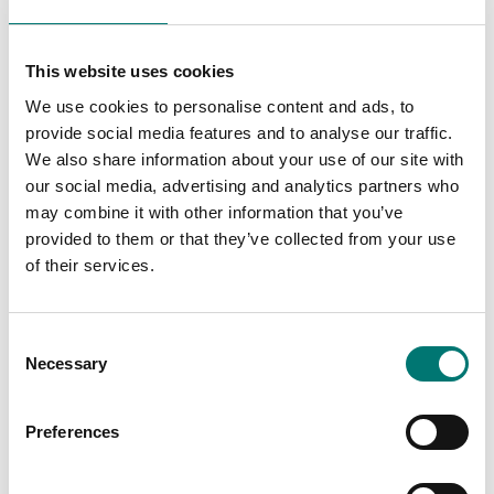
Bordsvågar
Bordsvågar
Kalibrering av våg inkl
Universal adapter
This website uses cookies
protokoll
RESERVDEL 3-12VDC.
Vändb.pol. 8st
We use cookies to personalise content and ads, to
kontakter.
Finns i flera varianter
provide social media features and to analyse our traffic.
Pris från: 890 kr
Artikelnr: UA-1
We also share information about your use of our site with
790 kr
our social media, advertising and analytics partners who
may combine it with other information that you’ve
provided to them or that they’ve collected from your use
of their services.
Consent
Necessary
Selection
Preferences