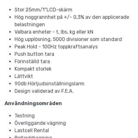
Stor 25mm/1"LCD-skärm
Hög noggrannhet på +/- 0,3% av den applicerade
belastningen
Valbara enheter - t, lbs, kg eller kN
Hög upplösning, 5000 divisioner som standard
Peak Hold - 100Hz toppkraftsanalys
Push button tara
Förinställd tara
Kompakt storlek
Lättvikt
90db Hörljudsinställningslarm
Design validerad av F.E.A.
Användningsområden
Testning
Överliggande vägning
Lastcell Rental
Bollarddragning