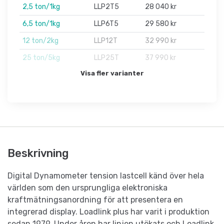
2,5 ton/1kg
LLP2T5
28 040 kr
6,5 ton/1kg
LLP6T5
29 580 kr
12 ton/2kg
LLP12T
32 990 kr
25 ton/5kg
LLP25T
37 990 kr
Visa fler varianter
Beskrivning
Digital Dynamometer tension lastcell känd över hela
världen som den ursprungliga elektroniska
kraftmätningsanordning för att presentera en
integrerad display. Loadlink plus har varit i produktion
sedan 1979. Under åren har linjen utökats och Loadlink