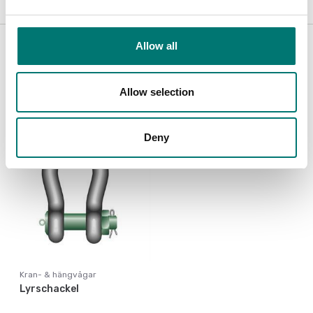
Tillbehör / Reservdelar
Allow all
Visar
1
/
1
Allow selection
Deny
Kran- & hängvågar
Lyrschackel