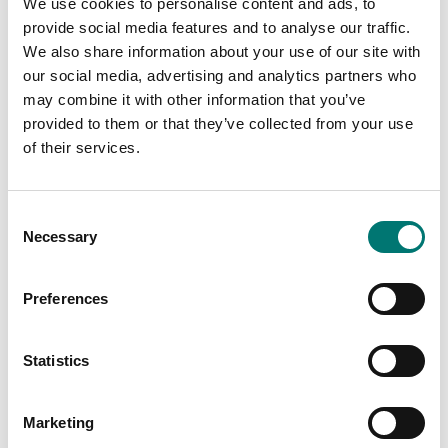
We use cookies to personalise content and ads, to
provide social media features and to analyse our traffic.
Avsedd för:
Professionellt bruk
We also share information about your use of our site with
Display:
Fast vid vågplatta
our social media, advertising and analytics partners who
may combine it with other information that you’ve
Funktion:
Peak/Hold
provided to them or that they’ve collected from your use
IP-klass:
IP65
of their services.
Material:
Aluminium
Consent
Necessary
Selection
Preferences
Dokument
Datasheet Loadlink Plus V1.pdf
Ladda ner
Statistics
Manual Loadlink Plus V1.pdf
Ladda ner
Marketing