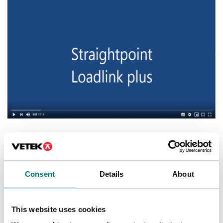
Specifikationer
Consent
Details
About
Kapacitet (kg):
300000 kg
Kapacitet (ton):
300 t
This website uses cookies
Gradering (kg):
100 kg