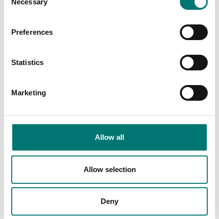
Necessary
Selection
Preferences
Personvågar
Personvågar
Längdmått 15-210 cm
Väska till Wunder
Statistics
till Wunder W1090
W1090 personvåg
personvåg
Artikelnr: W1090-Bag
Artikelnr: HR1
Marketing
865 kr
1 590 kr
Allow all
Related pages
Allow selection
Deny