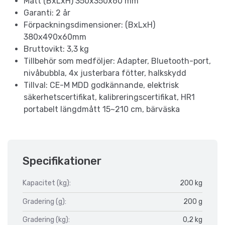
Mått (BxLxH) 350x350x60 mm
Garanti: 2 år
Förpackningsdimensioner: (BxLxH)
380x490x60mm
Bruttovikt: 3,3 kg
Tillbehör som medföljer: Adapter, Bluetooth-port,
nivåbubbla, 4x justerbara fötter, halkskydd
Tillval: CE-M MDD godkännande, elektrisk
säkerhetscertifikat, kalibreringscertifikat, HR1
portabelt längdmått 15~210 cm, bärväska
Specifikationer
Kapacitet (kg):
200 kg
Gradering (g):
200 g
Gradering (kg):
0,2 kg