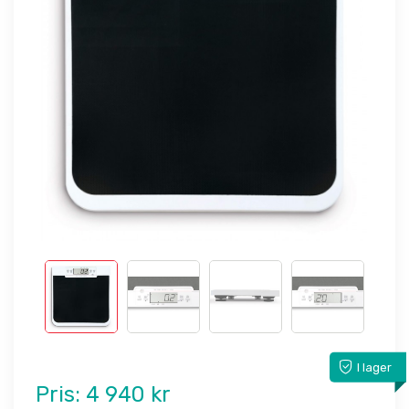
I lager
Pris:
4 940 kr