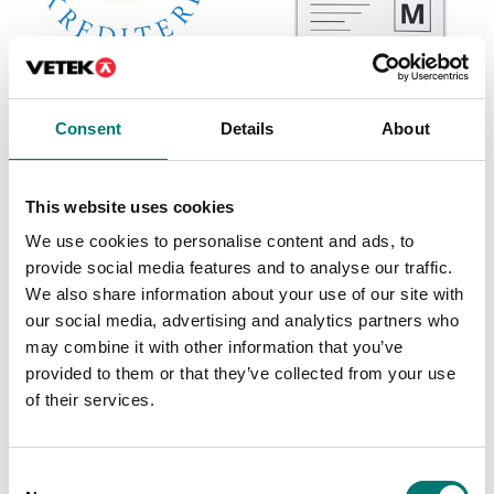
Consent
Details
About
Personvågar
Ackrediterad ISO17025
kalibrering
CE-M MDD
godkännande för
Wunder W1090
Finns i flera varianter
This website uses cookies
personvåg
Pris från: 1 590 kr
We use cookies to personalise content and ads, to
Artikelnr: W1090-AOMOL
provide social media features and to analyse our traffic.
1 030 kr
We also share information about your use of our site with
our social media, advertising and analytics partners who
may combine it with other information that you’ve
provided to them or that they’ve collected from your use
of their services.
Consent