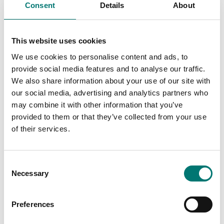
Consent
Details
About
Mätinstrument
Mätinstrument
This website uses cookies
Dataöverföringsprogr
Extern sensor
am
We use cookies to personalise content and ads, to
provide social media features and to analyse our traffic.
Finns i flera varianter
Finns i flera varianter
We also share information about your use of our site with
Pris från: 1 750 kr
Pris från: 1 540 kr
our social media, advertising and analytics partners who
may combine it with other information that you’ve
provided to them or that they’ve collected from your use
of their services.
Consent
Necessary
Selection
Preferences