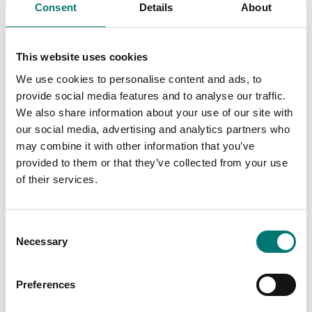
Consent
Details
About
Mätinstrument
Mätinstrument
This website uses cookies
Dataöverföringsprogr
Extern sensor
am
We use cookies to personalise content and ads, to
provide social media features and to analyse our traffic.
Finns i flera varianter
Finns i flera varianter
We also share information about your use of our site with
Pris från: 1 750 kr
Pris från: 1 540 kr
our social media, advertising and analytics partners who
may combine it with other information that you’ve
provided to them or that they’ve collected from your use
of their services.
Consent
Necessary
Selection
Preferences