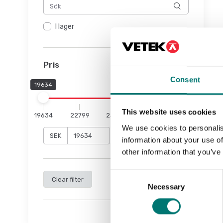
I lager
Pris
Consent
19634
32295
This website uses cookies
19634
22799
25965
29130
32295
We use cookies to personalis
SEK
SEK
information about your use of
other information that you’ve
Consent
Clear filter
Necessary
Selection