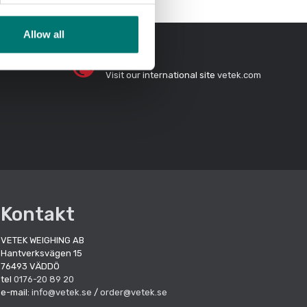
Allow all
0
In English?
Visit our international site
vetek.com
Kontakt
VETEK WEIGHING AB
Hantverksvägen 15
76493 VÄDDÖ
tel
0176-20 89 20
e-mail:
info@vetek.se
/
order@vetek.se