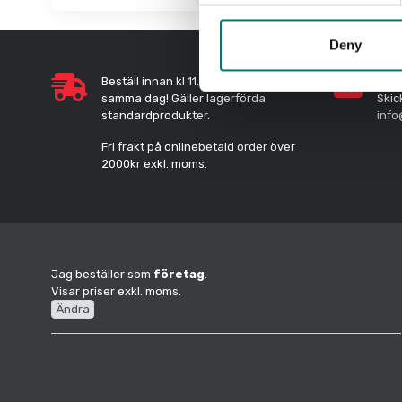
Deny
Beställ innan kl 11.00 så skickar vi
Sna
samma dag! Gäller lagerförda
Skic
standardprodukter.
info
Fri frakt på onlinebetald order över
2000kr exkl. moms.
Jag beställer som
företag
.
Visar priser exkl. moms.
Ändra