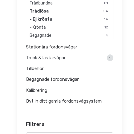
Trådbundna
81
Trådlösa
54
- Ej krönta
14
- Krönta
12
Begagnade
4
Stationära fordonsvågar
Truck & lastarvågar
Tillbehör
Begagnade fordonsvågar
Kalibrering
Byt in ditt gamla fordonsvågsystem
Filtrera