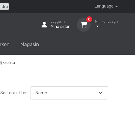
Language
ndra
0
Logga in
Min kundvagn
Mina sidor
rken
Magasin
Ej krönta
Sortera efter: