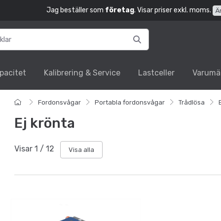
Jag beställer som
företag
. Visar priser exkl. moms.
Ä
pacitet
Kalibrering & Service
Lastceller
Varumä
Fordonsvågar
Portabla fordonsvågar
Trådlösa
Ej krönta
Visar
1
/
12
Visa alla