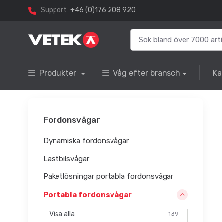
Support
+46 (0)176 208 920
Produkter
Våg efter bransch
Ka
Fordonsvågar
Dynamiska fordonsvågar
Lastbilsvågar
Paketlösningar portabla fordonsvågar
Portabla fordonsvågar
Visa alla
139