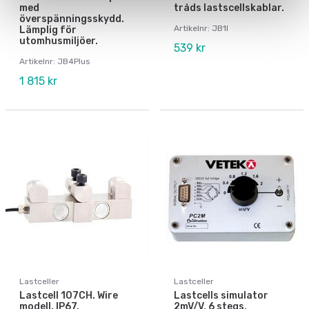
med
tråds lastscellskablar.
överspänningsskydd.
Artikelnr: JB1I
Lämplig för
utomhusmiljöer.
539 kr
Artikelnr: JB4Plus
1 815 kr
Lastceller
Lastceller
Lastcell 107CH. Wire
Lastcells simulator
modell. IP67.
2mV/V, 6 stegs,