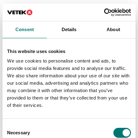
Lastceller
Vågindikatorer
Kabelhylskontakt IP40
Kablage vågindikator,
monterad på
passar med kontakt
vågindikator
14CVF7P
Consent
Details
About
Artikelnr: VI-kontakt
Artikelnr: 14CAVOCC7PAMPP
450 kr
869 kr
This website uses cookies
We use cookies to personalise content and ads, to
provide social media features and to analyse our traffic.
We also share information about your use of our site with
our social media, advertising and analytics partners who
may combine it with other information that you’ve
provided to them or that they’ve collected from your use
of their services.
Consent
Vågindikatorer
Lastceller
Necessary
Selection
Kontakt
Kopplingsbox IP67 för