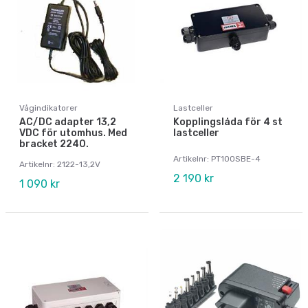
Vågindikatorer
Lastceller
AC/DC adapter 13,2
Kopplingslåda för 4 st
VDC för utomhus. Med
lastceller
bracket 2240.
Artikelnr: PT100SBE-4
Artikelnr: 2122-13,2V
2 190 kr
1 090 kr