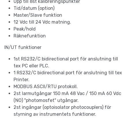
Upp till 8st kalibreringspunkter
Tid/datum (option)
Master/Slave funktion
12 Vdc till 24 Vdc matning.
Peak/hold
Räknefunktion
IN/UT funktioner
1st RS232/C bidirectional port för anslutning till
tex PC eller PLC.
1 RS232/C bidirectional port för anslutning till tex
Printer.
MODBUS ASCII/RTU protokoll.
2st larmutgångar 150 mA 48 Vac / 150 mA 60 Vdc
(NO) "photomosfet" utgångar.
2st ingångar (optoisolator photocouplers) för
styrning av instrumentets funktioner.