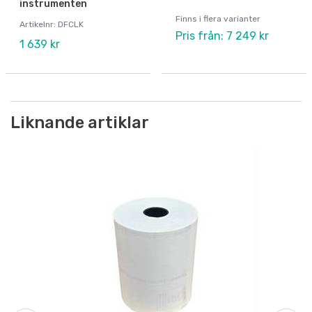
instrumenten
Finns i flera varianter
Artikelnr: DFCLK
Pris från: 7 249 kr
1 639 kr
Liknande artiklar
Vå
Vå
m
Ar
Fr