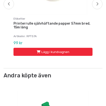
Etiketter
Printerrulle självhäftande papper 57mm bred,
15m lång
Artikelnr: RPT57A
99 kr
Lägg i kundvagnen
Andra köpte även
Vå
s
Fj