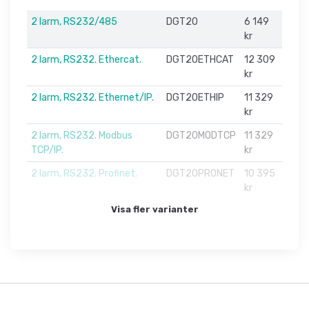
2 larm, RS232/485
DGT20
6 149
kr
2 larm, RS232. Ethercat.
DGT20ETHCAT
12 309
kr
2 larm, RS232. Ethernet/IP.
DGT20ETHIP
11 329
kr
2 larm, RS232. Modbus
DGT20MODTCP
11 329
TCP/IP.
kr
2 larm, RS232. Profinet.
DGT20PRONET
10 395
kr
Visa fler varianter