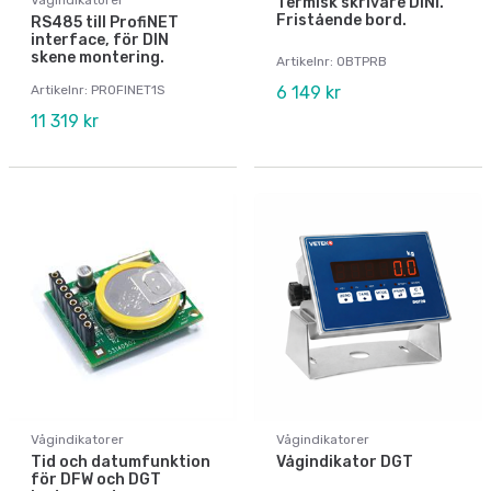
Termisk skrivare DINI.
Fristående bord.
RS485 till ProfiNET
interface, för DIN
skene montering.
Artikelnr: OBTPRB
Artikelnr: PROFINET1S
6 149 kr
11 319 kr
Vågindikatorer
Vågindikatorer
Tid och datumfunktion
Vågindikator DGT
för DFW och DGT