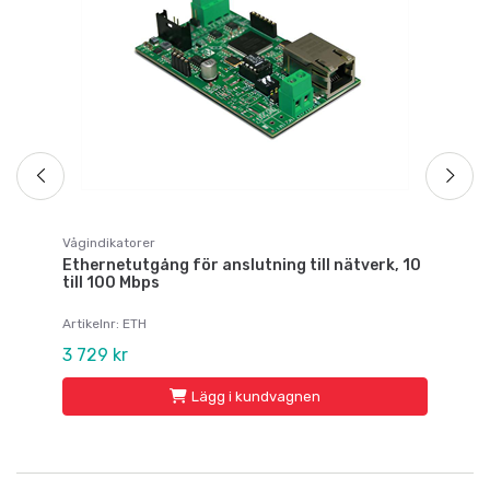
Ar
Fr
Vågindikatorer
Ethernetutgång för anslutning till nätverk, 10
till 100 Mbps
Artikelnr: ETH
3 729 kr
Lägg i kundvagnen