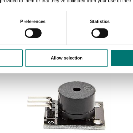
 provided to them or that they’ve collected from your use of their
Vågindikatorer
Preferences
Statistics
AC/DC adapter 13,2 VDC för utomhus. Med bracket
2240.
Artikelnr: 2122-13,2V
1 090 kr
Allow selection