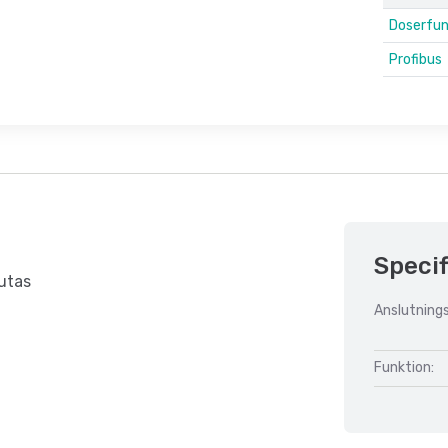
Doserfunk
Profibus
Specif
lutas
Anslutnings
Funktion: