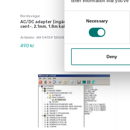
other information that you’ve
Consent
Bordsvågar
Necessary
Selection
AC/DC adapter (ingår vid lev av ny våg) 12VDC,
cent-, 2.1mm, 1.8m kabel
Artikelnr: AM 04159 120040-1
490 kr
Deny