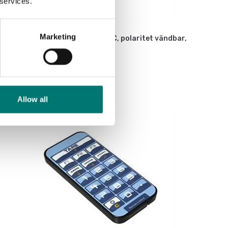
 services.
Bordsvågar
Marketing
Billaddare universal 1,5-12VDC, polaritet vändbar,
7 sekundärkontakter.
Artikelnr: CARS2000
490 kr
Allow all