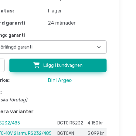
atus:
I lager
d garanti
24 månader
ngd garanti
Lägg i kundvagnen
rke:
Dini Argeo
:
nska företag)
flera varianter
RS232/485
DGTQ RS232
4 150 kr
0-10V 2 larm, RS232/485
DGTQAN
5 099 kr