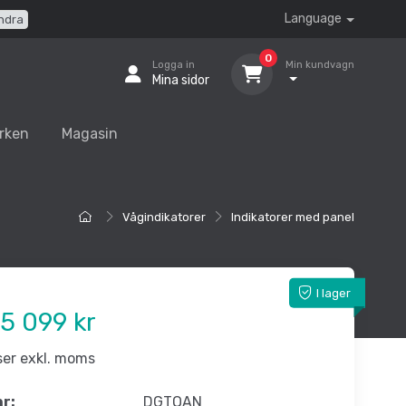
Language
ndra
0
Logga in
Min kundvagn
Mina sidor
rken
Magasin
Vågindikatorer
Indikatorer med panel
I lager
5 099 kr
iser exkl. moms
nr:
DGTQAN