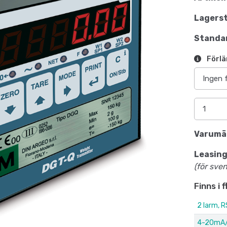
Lagerst
Standar
Förlä
Varumä
Leasing
(för sve
Finns i 
2 larm, 
4-20mA/