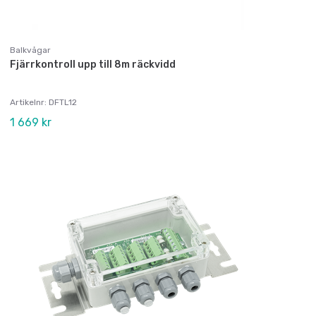
Balkvågar
Fjärrkontroll upp till 8m räckvidd
Artikelnr: DFTL12
1 669 kr