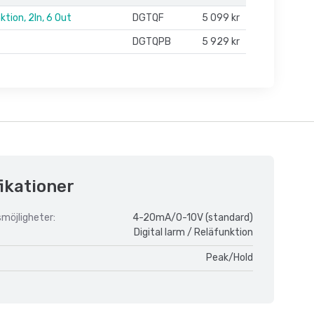
tion, 2In, 6 Out
DGTQF
5 099 kr
DGTQPB
5 929 kr
ikationer
möjligheter:
4-20mA/0-10V (standard)
Digital larm / Reläfunktion
Peak/Hold