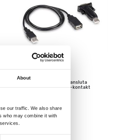
Mätinstrument
About
RS-232/USB-adapter för att ansluta
kraftmätinstrument med USB-kontakt
Artikelnr: AFH 12
1 364 kr
se our traffic. We also share
ers who may combine it with
 services.