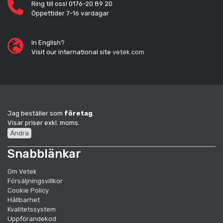
Ring till oss! 0176-20 89 20
Öppettider 7-16 vardagar
In English?
Visit our international site
vetek.com
Jag beställer som
företag
.
Visar priser exkl. moms.
Ändra
Snabblänkar
Om Vetek
Försäljningsvillkor
Cookie Policy
Hållbarhet
Kvalitetssystem
Uppförandekod