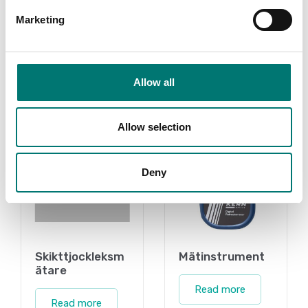
Pris från: 1 290 kr
1 680 kr
Marketing
Allow all
Related pages
Allow selection
Deny
Skikttjockleksm
Mätinstrument
ätare
Read more
Read more