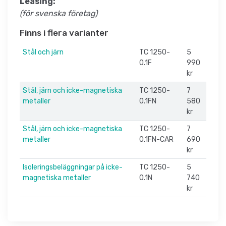
Leasing:
(för svenska företag)
Finns i flera varianter
Stål och järn
TC 1250-
5
0.1F
990
kr
Stål, järn och icke-magnetiska
TC 1250-
7
metaller
0.1FN
580
kr
Stål, järn och icke-magnetiska
TC 1250-
7
metaller
0.1FN-CAR
690
kr
Isoleringsbeläggningar på icke-
TC 1250-
5
magnetiska metaller
0.1N
740
kr