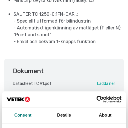
Minsta provyta konvex mm (radie): 1,5
SAUTER TC 1250-0.1FN-CAR .:
- Speciellt utformad för bilindustrin
- Automatiskt igenkänning av mätläget (F eller N):
"Point and shoot"
- Enkel och bekväm 1-knapps funktion
Dokument
Datasheet TC V1.pdf
Ladda ner
Manual TC ENG.pdf
Ladda ner
Safety Datasheet TE, TD, TF, TG, TC ENG.pdf
Ladda ner
Consent
Details
About