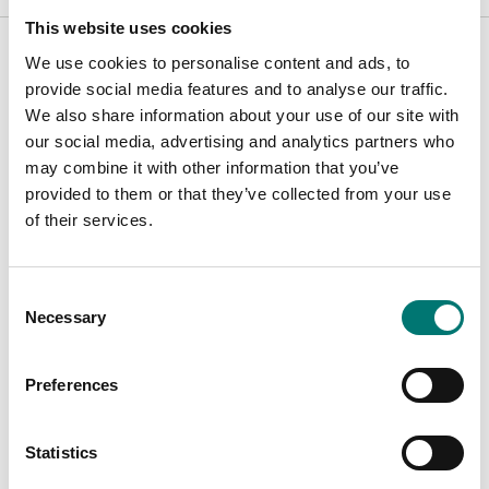
Är tillbehör till
This website uses cookies
We use cookies to personalise content and ads, to
provide social media features and to analyse our traffic.
Visar
2
/
2
We also share information about your use of our site with
our social media, advertising and analytics partners who
may combine it with other information that you’ve
provided to them or that they’ve collected from your use
of their services.
Consent
Necessary
Selection
Preferences
Mätinstrument
Mätinstrument
Dataöverföringsprogr
Kalibreringsfolier för
am
ökad mätnoggrannhet
Statistics
Finns i flera varianter
Artikelnr: ATB-US07