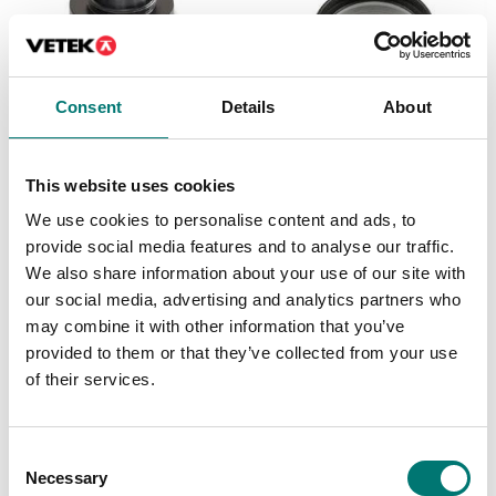
Consent
Details
About
This website uses cookies
Mikroskop
Mikroskop
C-Mount
Extra objektiv
We use cookies to personalise content and ads, to
kameraadapter
provide social media features and to analyse our traffic.
Finns i flera varianter
Finns i flera varianter
We also share information about your use of our site with
Pris från: 760 kr
Pris från: 1 190 kr
our social media, advertising and analytics partners who
may combine it with other information that you’ve
provided to them or that they’ve collected from your use
of their services.
Consent
Necessary
Selection