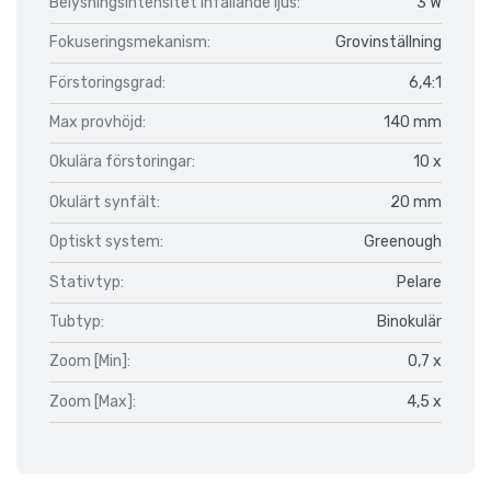
Belysningsintensitet infallande ljus:
3 W
Fokuseringsmekanism:
Grovinställning
Förstoringsgrad:
6,4:1
Max provhöjd:
140 mm
Okulära förstoringar:
10 x
Okulärt synfält:
20 mm
Optiskt system:
Greenough
Stativtyp:
Pelare
Tubtyp:
Binokulär
Zoom [Min]:
0,7 x
Zoom [Max]:
4,5 x