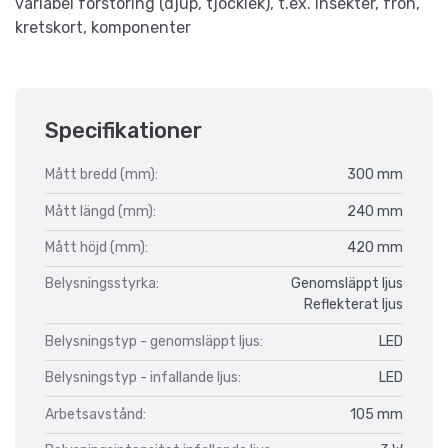
variabel förstoring (djup, tjocklek), t.ex. insekter, frön,
kretskort, komponenter
Specifikationer
Mått bredd (mm):
300 mm
Mått längd (mm):
240 mm
Mått höjd (mm):
420 mm
Belysningsstyrka:
Genomsläppt ljus
Reflekterat ljus
Belysningstyp - genomsläppt ljus:
LED
Belysningstyp - infallande ljus:
LED
Arbetsavstånd:
105 mm