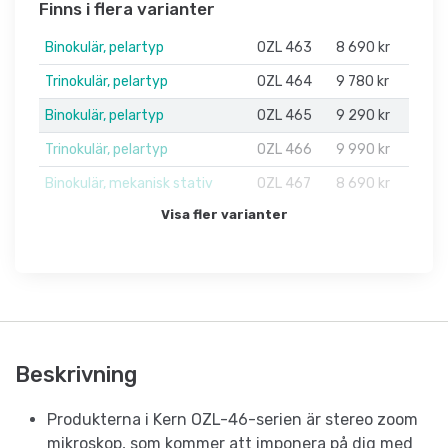
Finns i flera varianter
Binokulär, pelartyp
OZL 463
8 690 kr
Trinokulär, pelartyp
OZL 464
9 780 kr
Binokulär, pelartyp
OZL 465
9 290 kr
Trinokulär, pelartyp
OZL 466
9 990 kr
Binokulär, mekanisk stativ
OZL 467
8 690 kr
Visa fler varianter
Beskrivning
Produkterna i Kern OZL-46-serien är stereo zoom
mikroskop, som kommer att imponera på dig med