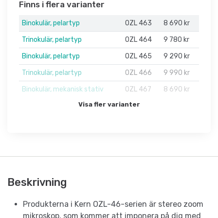
Finns i flera varianter
Binokulär, pelartyp
OZL 463
8 690 kr
Trinokulär, pelartyp
OZL 464
9 780 kr
Binokulär, pelartyp
OZL 465
9 290 kr
Trinokulär, pelartyp
OZL 466
9 990 kr
Binokulär, mekanisk stativ
OZL 467
8 690 kr
Visa fler varianter
Beskrivning
Produkterna i Kern OZL-46-serien är stereo zoom
mikroskop, som kommer att imponera på dig med