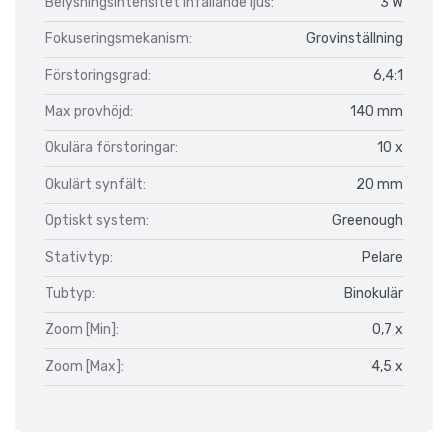
Belysningsintensitet infallande ljus:
3 W
Fokuseringsmekanism:
Grovinställning
Förstoringsgrad:
6,4:1
Max provhöjd:
140 mm
Okulära förstoringar:
10 x
Okulärt synfält:
20 mm
Optiskt system:
Greenough
Stativtyp:
Pelare
Tubtyp:
Binokulär
Zoom [Min]:
0,7 x
Zoom [Max]:
4,5 x