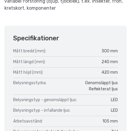
variabel förstoring (djup, tjocklek), t.ex. insekter, frön,
kretskort, komponenter
Specifikationer
Mått bredd (mm):
300 mm
Mått längd (mm):
240 mm
Mått höjd (mm):
420 mm
Belysningsstyrka:
Genomsläppt ljus
Reflekterat ljus
Belysningstyp - genomsläppt ljus:
LED
Belysningstyp - infallande ljus:
LED
Arbetsavstånd:
105 mm