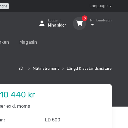
Language
ndra
0
Logga in
Min kundvagn
Mina sidor
rken
Magasin
Mätinstrument
Längd & avståndsmätare
10 440 kr
iser exkl. moms
nr:
LD 500