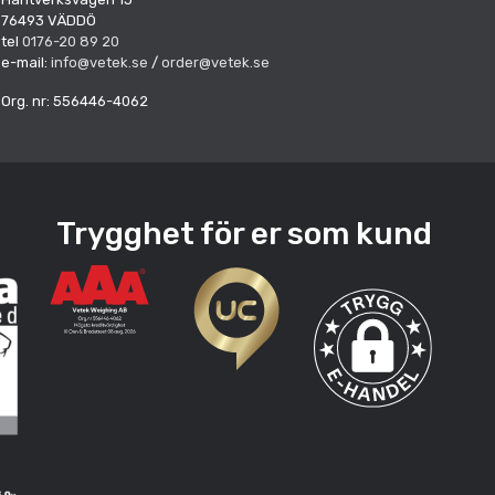
76493 VÄDDÖ
tel
0176-20 89 20
e-mail:
info@vetek.se
/
order@vetek.se
Org. nr: 556446-4062
Trygghet för er som kund