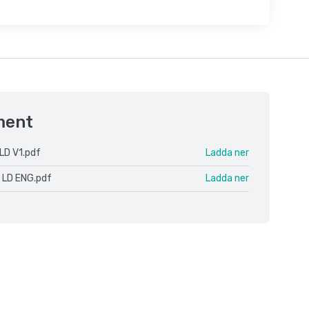
ment
LD V1.pdf
Ladda ner
 LD ENG.pdf
Ladda ner