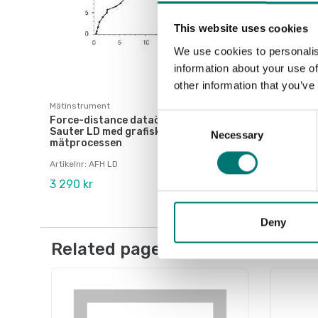
This website uses cookies
We use cookies to personalis
information about your use of
other information that you’ve
Mätinstrument
Consent
Force-distance dataöverföringsprogram till
Sauter LD med grafisk representation av
Necessary
Selection
mätprocessen
Artikelnr: AFH LD
3 290 kr
Deny
Related pages