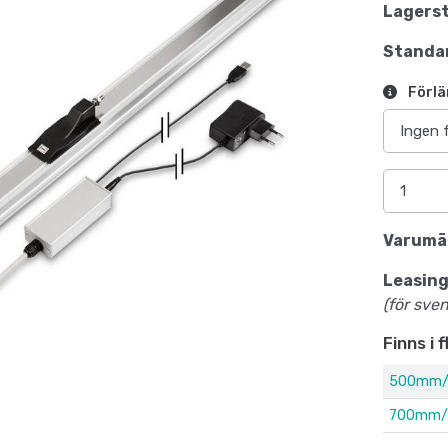
Lagerst
Standar
Förlä
Varumä
Leasing
(för sve
Finns i 
500mm/
700mm/