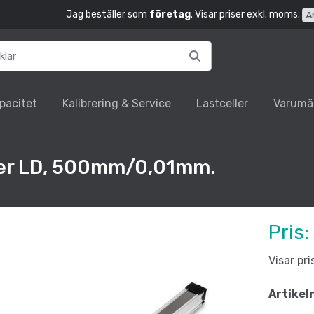
Jag beställer som
företag
. Visar priser exkl. moms.
Ä
pacitet
Kalibrering & Service
Lastceller
Varumä
er LD, 500mm/0,01mm.
Pris:
Visar pr
Artikel