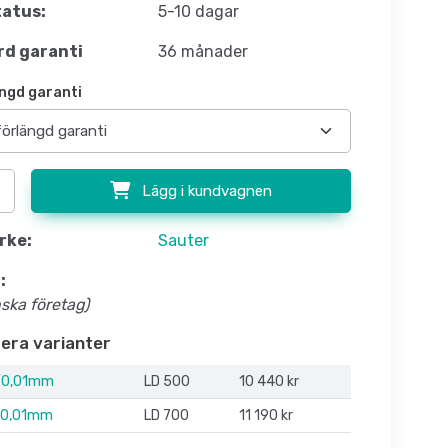
atus:
5-10 dagar
d garanti
36 månader
ngd garanti
Lägg i kundvagnen
rke:
Sauter
:
nska företag)
flera varianter
0,01mm
LD 500
10 440 kr
0,01mm
LD 700
11 190 kr