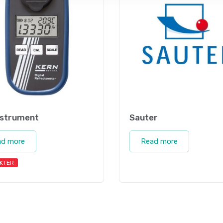
nstrument
Sauter
ad more
Read more
KTER