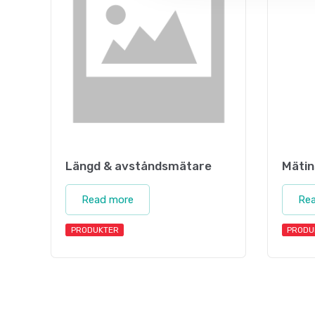
Längd & avståndsmätare
Mäti
Read more
Re
PRODUKTER
PRODU