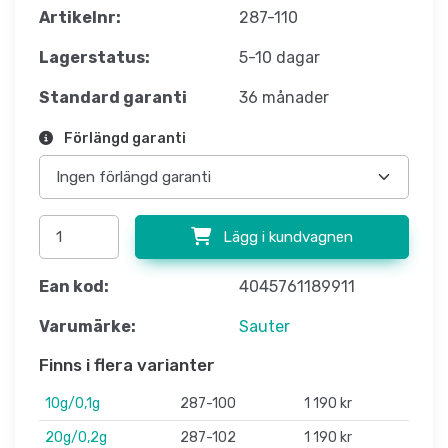
Artikelnr:
287-110
Lagerstatus:
5-10 dagar
Standard garanti
36 månader
Förlängd garanti
Lägg i kundvagnen
Ean kod:
4045761189911
Varumärke:
Sauter
Finns i flera varianter
10g/0,1g
287-100
1 190 kr
20g/0,2g
287-102
1 190 kr