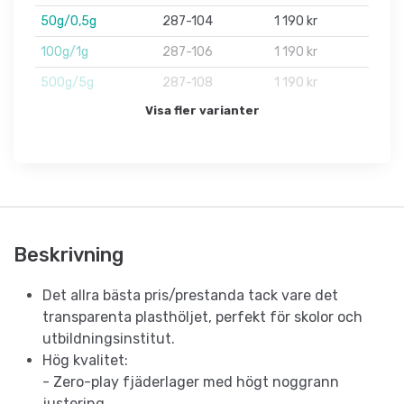
50g/0,5g
287-104
1 190 kr
100g/1g
287-106
1 190 kr
500g/5g
287-108
1 190 kr
Visa fler varianter
Beskrivning
Det allra bästa pris/prestanda tack vare det
transparenta plasthöljet, perfekt för skolor och
utbildningsinstitut.
Hög kvalitet:
- Zero-play fjäderlager med högt noggrann
justering