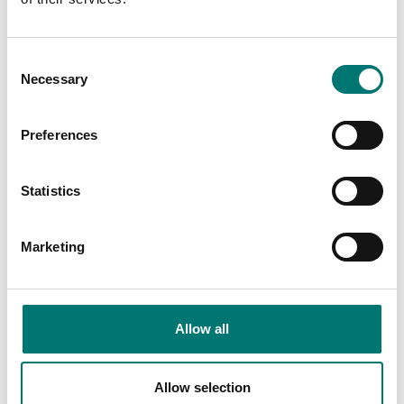
Mekaniska
Kran- &
hängvågar
Consent
Read more
Necessary
Selection
Read more
PRODUKTER
PRODUKTER
Preferences
Statistics
Marketing
Allow all
Allow selection
Små hängvågar
Sauter