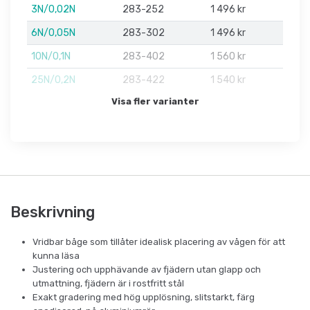
3N/0,02N
283-252
1 496 kr
6N/0,05N
283-302
1 496 kr
10N/0,1N
283-402
1 560 kr
25N/0,2N
283-422
1 540 kr
Visa fler varianter
Beskrivning
Vridbar båge som tillåter idealisk placering av vågen för att
kunna läsa
Justering och upphävande av fjädern utan glapp och
utmattning, fjädern är i rostfritt stål
Exakt gradering med hög upplösning, slitstarkt, färg