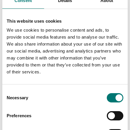
Consent
Details
About
This website uses cookies
Mekaniska
Kran- &
hängvågar
We use cookies to personalise content and ads, to
Read more
provide social media features and to analyse our traffic.
Read more
We also share information about your use of our site with
PRODUKTER
our social media, advertising and analytics partners who
PRODUKTER
may combine it with other information that you’ve
provided to them or that they’ve collected from your use
of their services.
Consent
Necessary
Selection
Preferences