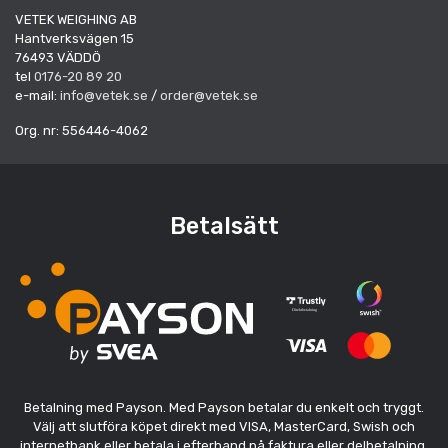
VETEK WEIGHING AB
Hantverksvägen 15
76493 VÄDDÖ
tel
0176-20 89 20
e-mail:
info@vetek.se
/
order@vetek.se
Org. nr: 556446-4062
Betalsätt
Betalning med Payson. Med Payson betalar du enkelt och tryggt.
Välj att slutföra köpet direkt med VISA, MasterCard, Swish och
internetbank eller betala i efterhand på faktura eller delbetalning.