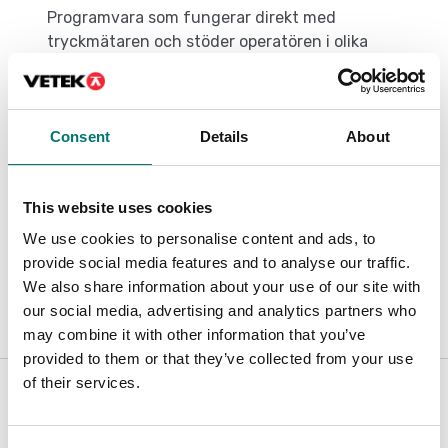
Programvara som fungerar direkt med
tryckmätaren och stöder operatören i olika
testfunktioner som, analys, över tid övervakning,
datalagring, hantering, överföring av data till
Microsoft Excel och så vidare.
Consent
Details
About
This website uses cookies
Dokument
We use cookies to personalise content and ads, to
Datasheet-DMM2.EN .pdf
Ladda ner
provide social media features and to analyse our traffic.
We also share information about your use of our site with
our social media, advertising and analytics partners who
may combine it with other information that you’ve
provided to them or that they’ve collected from your use
Är tillbehör till
of their services.
Visar
1
/
1