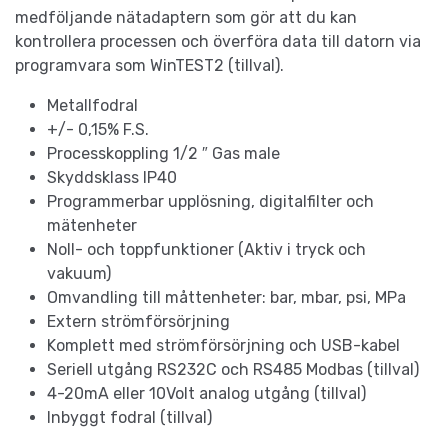
medföljande nätadaptern som gör att du kan
kontrollera processen och överföra data till datorn via
programvara som WinTEST2 (tillval).
Metallfodral
+/- 0,15% F.S.
Processkoppling 1/2 ″ Gas male
Skyddsklass IP40
Programmerbar upplösning, digitalfilter och
mätenheter
Noll- och toppfunktioner (Aktiv i tryck och
vakuum)
Omvandling till måttenheter: bar, mbar, psi, MPa
Extern strömförsörjning
Komplett med strömförsörjning och USB-kabel
Seriell utgång RS232C och RS485 Modbas (tillval)
4-20mA eller 10Volt analog utgång (tillval)
Inbyggt fodral (tillval)