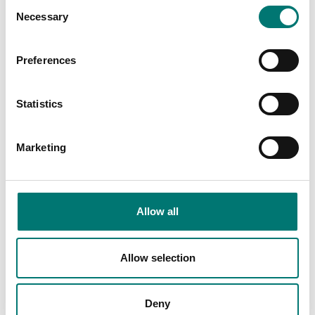
Consent
Necessary
Selection
Preferences
Statistics
Marketing
Tryckmätning
Programvara PRESKAL
Allow all
som underlättar vid
kalibrering och
metrologisk
bekräftelse av mätare
Allow selection
Artikelnr: PRESKAL
9 115 kr
Deny