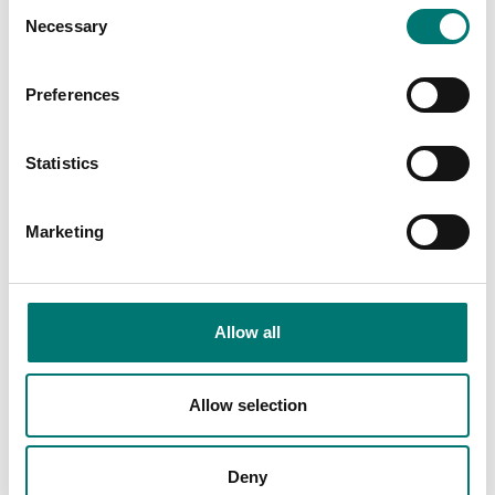
Consent
Necessary
Selection
Preferences
Statistics
Marketing
Tryckmätning
Programvara PRESKAL
Allow all
som underlättar vid
kalibrering och
metrologisk
bekräftelse av mätare
Allow selection
Artikelnr: PRESKAL
9 115 kr
Deny