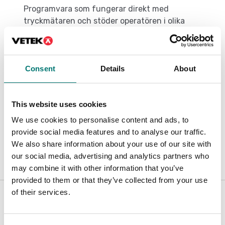
Programvara som fungerar direkt med
tryckmätaren och stöder operatören i olika
testfunktioner som, analys, över tid övervakning,
datalagring, hantering, överföring av data till
Microsoft Excel och så vidare.
Consent
Details
About
This website uses cookies
Dokument
We use cookies to personalise content and ads, to
Datasheet-DMM2.EN .pdf
Ladda ner
provide social media features and to analyse our traffic.
We also share information about your use of our site with
our social media, advertising and analytics partners who
may combine it with other information that you’ve
provided to them or that they’ve collected from your use
Är tillbehör till
of their services.
Visar
1
/
1