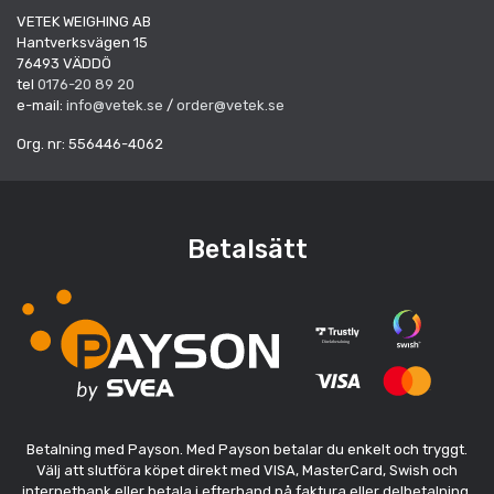
VETEK WEIGHING AB
Hantverksvägen 15
76493 VÄDDÖ
tel
0176-20 89 20
e-mail:
info@vetek.se
/
order@vetek.se
Org. nr: 556446-4062
Betalsätt
Betalning med Payson. Med Payson betalar du enkelt och tryggt.
Välj att slutföra köpet direkt med VISA, MasterCard, Swish och
internetbank eller betala i efterhand på faktura eller delbetalning.