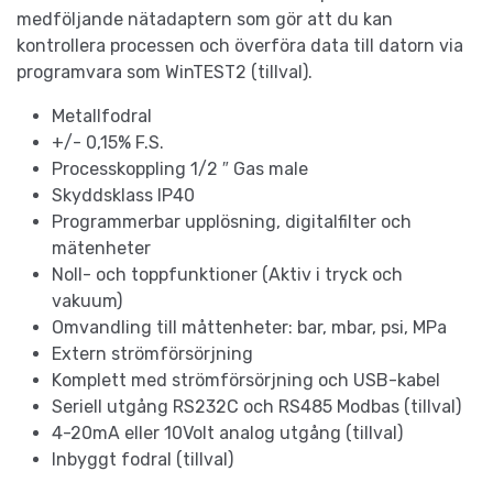
medföljande nätadaptern som gör att du kan
kontrollera processen och överföra data till datorn via
programvara som WinTEST2 (tillval).
Metallfodral
+/- 0,15% F.S.
Processkoppling 1/2 ″ Gas male
Skyddsklass IP40
Programmerbar upplösning, digitalfilter och
mätenheter
Noll- och toppfunktioner (Aktiv i tryck och
vakuum)
Omvandling till måttenheter: bar, mbar, psi, MPa
Extern strömförsörjning
Komplett med strömförsörjning och USB-kabel
Seriell utgång RS232C och RS485 Modbas (tillval)
4-20mA eller 10Volt analog utgång (tillval)
Inbyggt fodral (tillval)