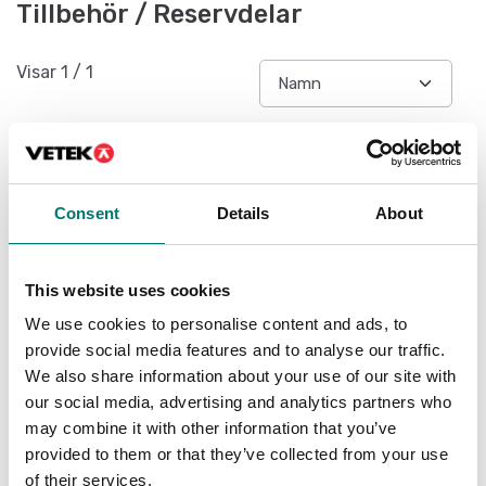
Tillbehör / Reservdelar
Visar
1
/
1
Consent
Details
About
This website uses cookies
We use cookies to personalise content and ads, to
provide social media features and to analyse our traffic.
We also share information about your use of our site with
Batteri Li-On för
our social media, advertising and analytics partners who
LABDMM2
may combine it with other information that you’ve
Artikelnr: LABDMM2-BAT
provided to them or that they’ve collected from your use
490 kr
of their services.