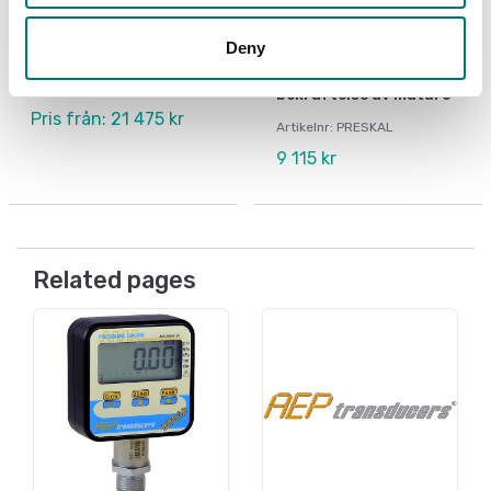
Tryckmätning
Tryckmätning
Manuell
Programvara PRESKAL
pumptryckgenerator
som underlättar vid
Deny
GPM
kalibrering och
metrologisk
Finns i flera varianter
bekräftelse av mätare
Pris från: 21 475 kr
Artikelnr: PRESKAL
9 115 kr
Related pages