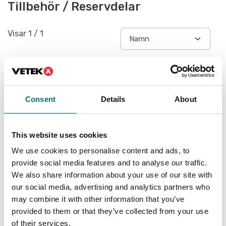
Tillbehör / Reservdelar
Visar
1
/
1
Consent
Details
About
This website uses cookies
We use cookies to personalise content and ads, to
provide social media features and to analyse our traffic.
We also share information about your use of our site with
Batteri Li-On för
our social media, advertising and analytics partners who
LABDMM2
may combine it with other information that you’ve
Artikelnr: LABDMM2-BAT
provided to them or that they’ve collected from your use
490 kr
of their services.