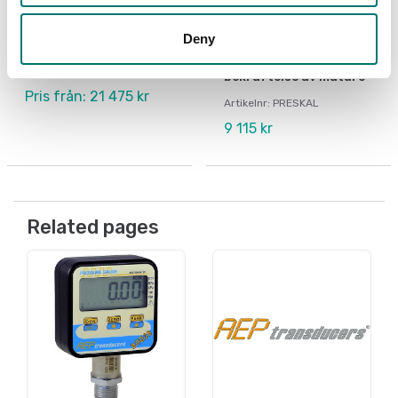
Tryckmätning
Tryckmätning
Manuell
Programvara PRESKAL
pumptryckgenerator
som underlättar vid
Deny
GPM
kalibrering och
metrologisk
Finns i flera varianter
bekräftelse av mätare
Pris från: 21 475 kr
Artikelnr: PRESKAL
9 115 kr
Related pages