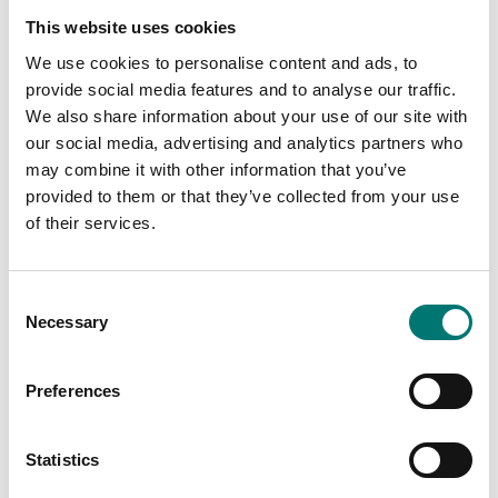
Po
This website uses cookies
Di
We use cookies to personalise content and ads, to
Vå
provide social media features and to analyse our traffic.
We also share information about your use of our site with
Ar
our social media, advertising and analytics partners who
Fr
may combine it with other information that you’ve
provided to them or that they’ve collected from your use
of their services.
Consent
Necessary
Selection
Kran- & hängvågar
Handenhetsladdare till EBW
Preferences
Artikelnr: EBW-laddare
650 kr
Statistics
Lägg i kundvagnen