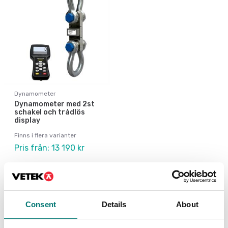
Dynamometer
Dynamometer med 2st
schakel och trådlös
display
Finns i flera varianter
Pris från: 13 190 kr
Andra köpte även
Consent
Details
About