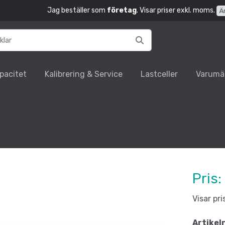
Jag beställer som
företag
. Visar priser exkl. moms.
Ä
pacitet
Kalibrering & Service
Lastceller
Varumä
Pris:
Visar pr
Artikel