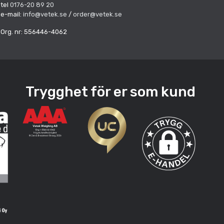
tel
0176-20 89 20
e-mail:
info@vetek.se
/
order@vetek.se
Org. nr: 556446-4062
Trygghet för er som kund