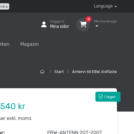
Language
ndra
0
Logga in
Min kundvagn
Mina sidor
rken
Magasin
Start
Antenn till EBW, lödfäste
I lager
540 kr
iser exkl. moms
nr:
EBW-ANTENN 20T-200T