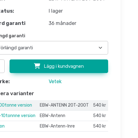
atus:
I lager
d garanti
36 månader
ngd garanti
Lägg i kundvagnen
rke:
Vetek
flera varianter
00tonne version
EBW-ANTENN 20T-200T
540 kr
10tonnne version
EBW-Antenn
540 kr
ion
EBW-Antenn-Inre
540 kr