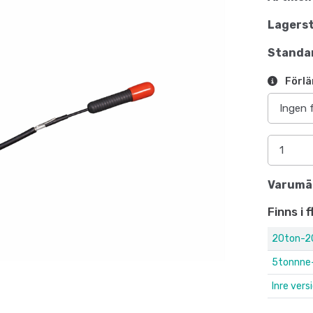
Lagerst
Standar
Förlä
Varumä
Finns i 
20ton-2
5tonnne-
Inre vers