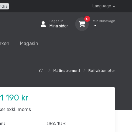
Language
ndra
0
Logga in
Min kundvagn
Mina sidor
rken
Magasin
Mätinstrument
Refraktometer
1 190 kr
iser exkl. moms
nr:
ORA 1UB