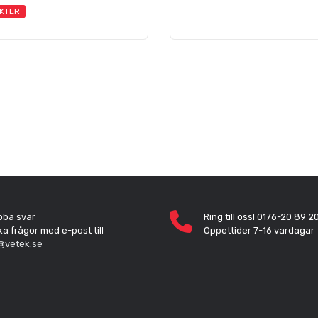
KTER
bba svar
Ring till oss! 0176-20 89 2
ka frågor med e-post till
Öppettider 7-16 vardagar
@vetek.se