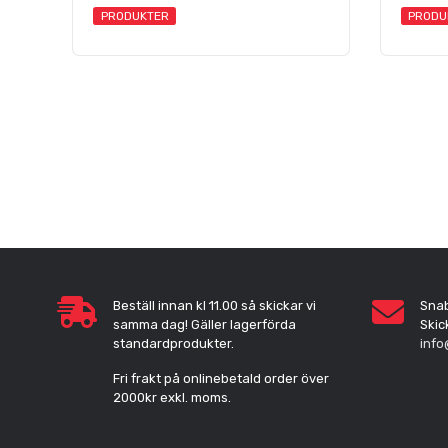
PRODUKTER
PRODU
Beställ innan kl 11.00 så skickar vi
Sna
samma dag! Gäller lagerförda
Skic
standardprodukter.
info
Fri frakt på onlinebetald order över
2000kr exkl. moms.