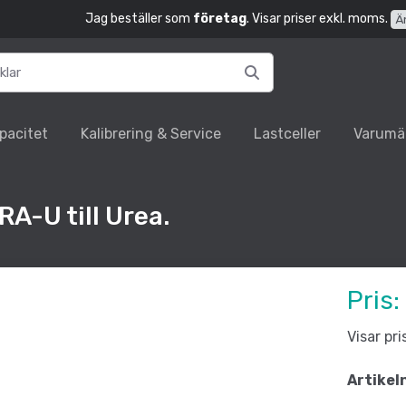
Jag beställer som
företag
. Visar priser exkl. moms.
Ä
pacitet
Kalibrering & Service
Lastceller
Varumä
A-U till Urea.
Pris:
Visar pr
Artikel