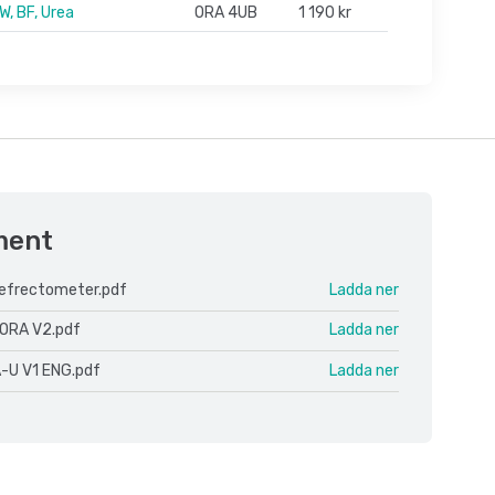
W, BF, Urea
ORA 4UB
1 190 kr
ment
Refrectometer.pdf
Ladda ner
ORA V2.pdf
Ladda ner
-U V1 ENG.pdf
Ladda ner