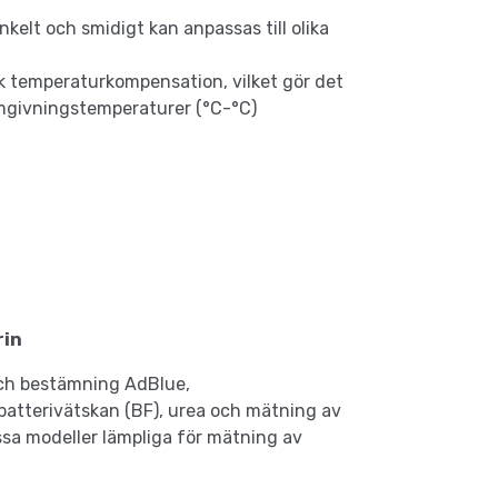
kelt och smidigt kan anpassas till olika
k temperaturkompensation, vilket gör det
 omgivningstemperaturer (°C-°C)
rin
 och bestämning AdBlue,
 batterivätskan (BF), urea och mätning av
sa modeller lämpliga för mätning av