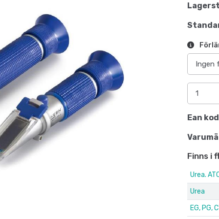
Lagerst
Standar
Förlä
Ean kod
Varumä
Finns i 
Urea. ATC
Urea
EG, PG, C