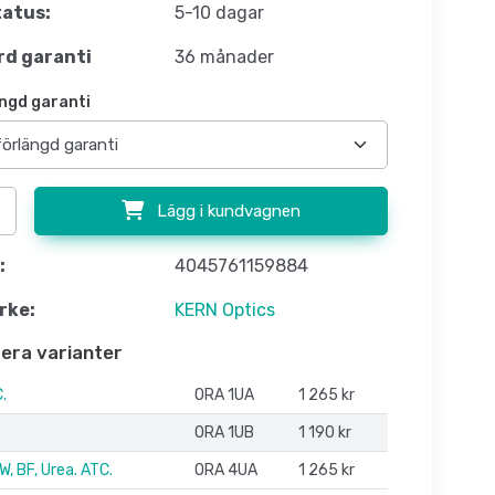
atus:
5-10 dagar
d garanti
36 månader
ngd garanti
Lägg i kundvagnen
:
4045761159884
rke:
KERN Optics
flera varianter
.
ORA 1UA
1 265 kr
ORA 1UB
1 190 kr
W, BF, Urea. ATC.
ORA 4UA
1 265 kr