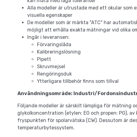
kan mäta med låga toleranser
Alla modeller är utrustade med ett okular som en
visuella egenskaper
De modeller som är märkta "ATC" har automatis
möjligt att erhålla exakta mätningar vid olika
Ingår i leveransen:
Förvaringslåda
Kalibreringslösning
Pipett
Skruvmejsel
Rengöringsduk
Ytterligare tillbehör finns som tillval
Användningsområde: Industri/Fordonsindust
Följande modeller är särskilt lämpliga för mätning
glykolkoncentration (etylen: EG och propen: PG), av
fryspunkten för spolarvätska (CW). Dessutom är des
temperaturbytessystem.