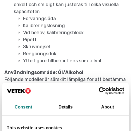
enkelt och smidigt kan justeras till olika visuella
kapaciteter:
Förvaringslåda
Kalibreringslösning
Vid behov, kalibreringsblock
Pipett
Skruvmejsel
Rengöringsduk
Ytterligare tillbehör finns som tillval
Användningsområde: Öl/Alkohol
Följande modeller är särskilt lämpliga för att bestämma
sockerhalten i den ursprungliga vörten i dess ojästa
tillstånd. Värdet kan avläsas direkt, utan att behöva
konverteras, med hjälp av skalorna SG Wort och
Consent
Details
About
Degrees Plato. Dessutom kan volymprocent och
massprocent användas för att bestämma
alkoholhalten i klar sprit
This website uses cookies