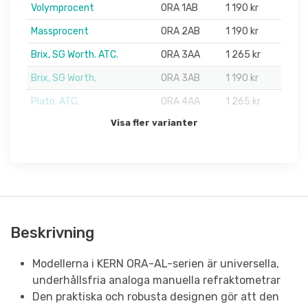
Volymprocent
ORA 1AB
1 190 kr
Massprocent
ORA 2AB
1 190 kr
Brix, SG Worth. ATC.
ORA 3AA
1 265 kr
Brix, SG Worth.
ORA 3AB
1 190 kr
Plato. ATC.
ORA 4AA
1 265 kr
Visa fler varianter
Beskrivning
Modellerna i KERN ORA-AL-serien är universella,
underhållsfria analoga manuella refraktometrar
Den praktiska och robusta designen gör att den