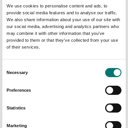
Huvudsakliga användningsområden
We use cookies to personalise content and ads, to
provide social media features and to analyse our traffic.
Alkoholproduktion
We also share information about your use of our site with
Ölbryggeri
our social media, advertising and analytics partners who
may combine it with other information that you’ve
provided to them or that they’ve collected from your use
of their services.
Specifikationer
Material:
Aluminium
Consent
Necessary
Selection
Preferences
Dokument
Statistics
Datasheet ORA V2.pdf
Ladda ner
Manual ORA-AL V1 ENG.pdf
Ladda ner
Marketing