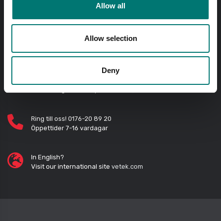
Allow all
Beställ innan kl 11.00 så skickar vi samma dag! Gäller
lagerförda standardprodukter.
Allow selection
Fri frakt på onlinebetald order över 2000kr exkl. moms.
Deny
Snabba svar
Skicka frågor med e-post till
info@vetek.se
Ring till oss! 0176-20 89 20
Öppettider 7-16 vardagar
In English?
Visit our international site
vetek.com