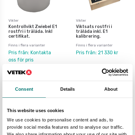
Vikter
Vikter
Kontrollvikt Zwiebel E1
Viktsats rostfri i
rostfri i trälåda. Inkl
trälåda inkl. E1
certifikat.
kalibrering.
Finns i flera varianter
Finns i flera varianter
Pris från: Kontakta
Pris från: 21 330 kr
oss för pris
Consent
Details
About
OIML vikter klass E1
This website uses cookies
E1-vikter är de mest noggranna vikterna enligt
den internationella OIML R111-standarden och
We use cookies to personalise content and ads, to
används för kalibrering där extrem precision
provide social media features and to analyse our traffic.
krävs. Dessa vikter tillverkas av material med
We also share information about your use of our site with