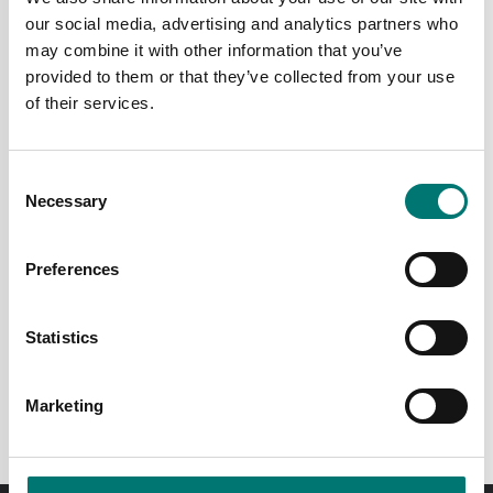
mycket låg magnetisering och en exceptionellt
our social media, advertising and analytics partners who
slät ytfinish. Detta gör dem oumbärliga för
may combine it with other information that you’ve
användning i högprecisionslaboratorier och vid
provided to them or that they’ve collected from your use
kalibrering av känslig utrustning.
of their services.
Användningsområden för E1 kalibreringsvikter:
Consent
Kalibrering av vågar med över 1 000 000
Necessary
Selection
skaldelar
Verifiering av klass I vågar
Användning inom metrologiska laboratorier
Preferences
Kalibrering i läkemedels-, elektronik- och
forskningsindustrin
Statistics
E1-vikter är det självklara valet för
kalibreringsuppdrag där högsta standard och
Marketing
tillförlitlighet är avgörande.