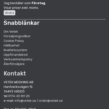
Jag beställer som
företag
.
Visar priser exkl. moms.
Ändra
Snabblänkar
Om Vetek
Försäljningsvillkor
Cookie Policy
Hållbarhet
Kvalitetssystem
Uppförandekod
Verksamhetspolicy
Återförsäljare
Kontakt
VETEK WEIGHING AB
Hantverksvägen 15
76493 VÄDDÖ
tel
0176-20 89 20
e-mail:
info@vetek.se
/
order@vetek.se