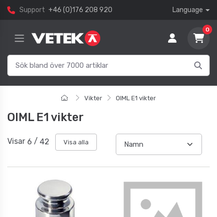
Support
+46 (0)176 208 920
Language
0
Vikter
OIML E1 vikter
OIML E1 vikter
Visar
6
/
42
Visa alla