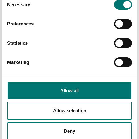
och MBC
Necessary
Selection
940 kr
Artikelnr: MBC-A03
1 190 kr
Preferences
Statistics
Marketing
Allow all
Barnvågar
Barnvågar
Allow selection
Vågskål för AV-20-EC,
Väska för portabel
VS-8 stora modellen
barnvåg
Deny
Artikelnr: AV-20-EC skål
Artikelnr: AV-V3