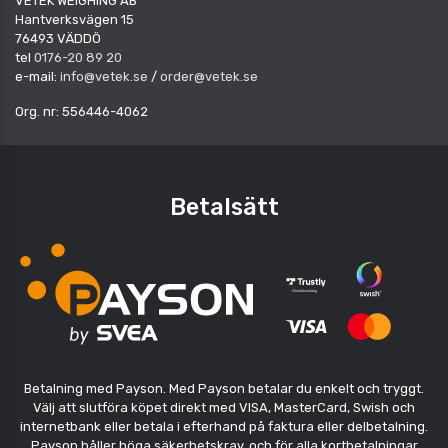
VETEK WEIGHING AB
Hantverksvägen 15
76493 VÄDDÖ
tel
0176-20 89 20
e-mail:
info@vetek.se
/
order@vetek.se
Org. nr: 556446-4062
Betalsätt
Betalning med Payson. Med Payson betalar du enkelt och tryggt.
Välj att slutföra köpet direkt med VISA, MasterCard, Swish och
internetbank eller betala i efterhand på faktura eller delbetalning.
Payson håller höga säkerhetskrav, och för alla kortbetalningar