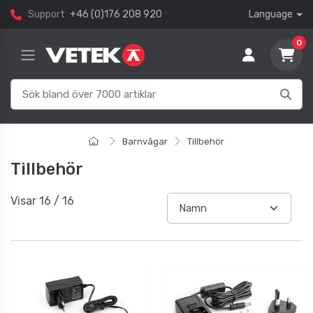
Support
+46 (0)176 208 920
Language
0
Barnvågar
Tillbehör
Tillbehör
Visar
16
/
16