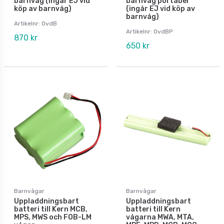
barnvåg (ingår EJ vid
barnvåg portabel
köp av barnvåg)
(ingår EJ vid köp av
barnvåg)
Artikelnr: OvdB
Artikelnr: OvdBP
870 kr
650 kr
Barnvågar
Barnvågar
Uppladdningsbart
Uppladdningsbart
batteri till Kern MCB,
batteri till Kern
MPS, MWS och FOB-LM
vågarna MWA, MTA,