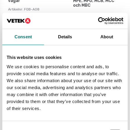
vågar
MPE, MPD, MCB, MCC
och MBC
Artikelnr: FOB-A08
Artikelnr: MBC-A08
1 050 kr
1 090 kr
Consent
Details
About
This website uses cookies
We use cookies to personalise content and ads, to
provide social media features and to analyse our traffic.
We also share information about your use of our site with
our social media, advertising and analytics partners who
may combine it with other information that you’ve
provided to them or that they’ve collected from your use
Barnvågar
Barnvågar
of their services.
Uppladdningsbart
Vågskål för AV-20-EC-
batteri till äldre Kern
P, VS-7 lilla modellen
vågarna MWA, MTA,
MPE, MPD, MCB, MCC
Consent
Artikelnr: AV-20-EC-P skål