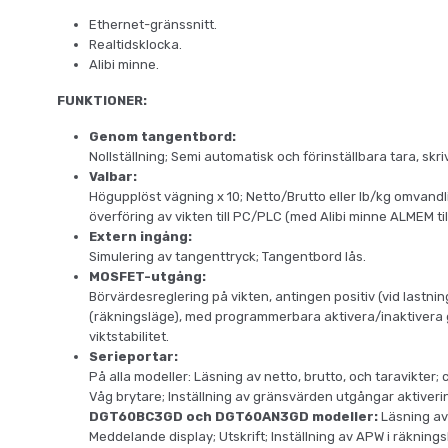
Ethernet-gränssnitt.
Realtidsklocka.
Alibi minne.
FUNKTIONER:
Genom tangentbord:
Nollställning; Semi automatisk och förinställbara tara, skr
Valbar:
Högupplöst vägning x 10; Netto/Brutto eller lb/kg omvand
överföring av vikten till PC/PLC (med Alibi minne ALMEM til
Extern ingång:
Simulering av tangenttryck; Tangentbord lås.
MOSFET-utgång:
Börvärdesreglering på vikten, antingen positiv (vid lastning)
(räkningsläge), med programmerbara aktivera/inaktivera gr
viktstabilitet.
Serieportar:
På alla modeller: Läsning av netto, brutto, och taravikter; 
Våg brytare; Inställning av gränsvärden utgångar aktivering
DGT60BC3GD och DGT60AN3GD modeller:
Läsning av 
Meddelande display; Utskrift; Inställning av APW i räkning