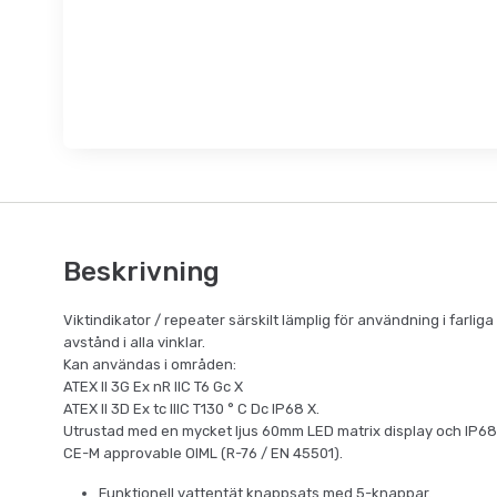
Beskrivning
Viktindikator / repeater särskilt lämplig för användning i farliga
avstånd i alla vinklar.
Kan användas i områden:
ATEX II 3G Ex nR IIC T6 Gc X
ATEX II 3D Ex tc IIIC T130 ° C Dc IP68 X.
Utrustad med en mycket ljus 60mm LED matrix display och IP68 ro
CE-M approvable OIML (R-76 / EN 45501).
Funktionell vattentät knappsats med 5-knappar.