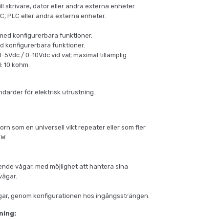
ll skrivare, dator eller andra externa enheter.
PC, PLC eller andra externa enheter.
ed konfigurerbara funktioner.
ed konfigurerbara funktioner.
Vdc / 0-10Vdc vid val; maximal tillämplig
: 10 kohm.
darder för elektrisk utrustning.
rn som en universell vikt repeater eller som fler
CW.
oende vågar, med möjlighet att hantera sina
vågar.
vågar, genom konfigurationen hos ingångssträngen.
ning: