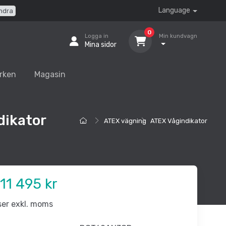
Language
ndra
0
Logga in
Min kundvagn
Mina sidor
rken
Magasin
dikator
ATEX vägning
ATEX Vågindikator
11 495 kr
iser exkl. moms