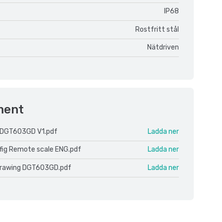
IP68
Rostfritt stål
Nätdriven
ment
 DGT603GD V1.pdf
Ladda ner
fig Remote scale ENG.pdf
Ladda ner
drawing DGT603GD.pdf
Ladda ner