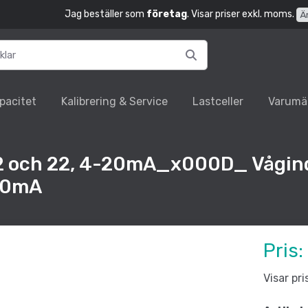
Jag beställer som
företag
. Visar priser exkl. moms.
Ä
pacitet
Kalibrering & Service
Lastceller
Varumä
 2 och 22, 4-20mA_x000D_ Vågin
-20mA
Pris:
Visar pr