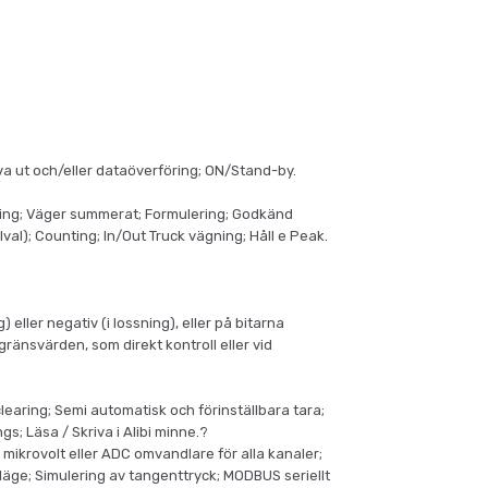
iva ut och/eller dataöverföring; ON/Stand-by.
ling; Väger summerat; Formulering; Godkänd
lval); Counting; In/Out Truck vägning; Håll e Peak.
 eller negativ (i lossning), eller på bitarna
änsvärden, som direkt kontroll eller vid
clearing; Semi automatisk och förinställbara tara;
s; Läsa / Skriva i Alibi minne.?
mikrovolt eller ADC omvandlare för alla kanaler;
släge; Simulering av tangenttryck; MODBUS seriellt