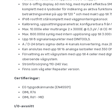
Stor 6-siffrig display, 60 mm hög, med mycket effektiva SM
komplett med 6 lysdioder för indikering av aktiva funktion
betraktningsvinkel på upp till 120 ° och med makt upp till 
IP68 rostfritt stål komplett med väggmonteringskonsol.
Kalibrering, uppsättningsparametrar, konfigurerbara från
Max. 10.000e eller multirange 2 x 3000E @ 0,3 μV / di CE-M 
Max. 800.000d synlig med intern upplösning upp till 3.000
Upp till 8 signalarisepunkter med DINITOOLS.
A / D-24 bitars sigma-delta-4-kanals konvertering, max.20
Kan anslutas med upp till 16 analoga lastceller med 350 
Förvaltning av ett vågsystem med upp till 4 celler med digit
oberoende vågsystem.
Strömförsörjning 110-240 Vac.
Finns som våg eller Repeater version.
Certifieringar:
EG typgodkännande (EN45501)
OIML R76
OIML R61 - MID
I/O-avsnitt