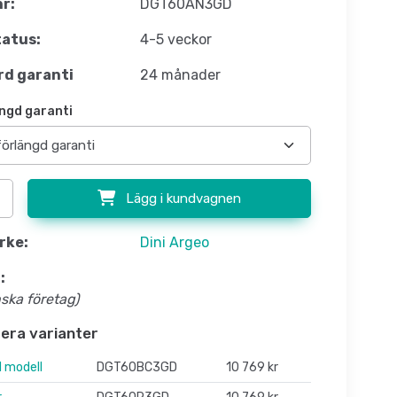
nr:
DGT60AN3GD
atus:
4-5 veckor
d garanti
24 månader
ngd garanti
Lägg i kundvagnen
rke:
Dini Argeo
:
nska företag)
flera varianter
 modell
DGT60BC3GD
10 769 kr