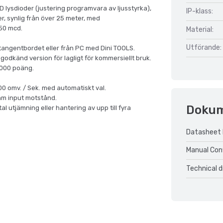
D lysdioder (justering programvara av ljusstyrka),
IP-klass:
er, synlig från över 25 meter, med
750 mcd.
Material:
Utförande:
 tangentbordet eller från PC med Dini TOOLS.
godkänd version för lagligt för kommersiellt bruk.
.000 poäng.
0 omv. / Sek. med automatiskt val.
Ohm input motstånd.
Doku
al utjämning eller hantering av upp till fyra
Datasheet
Manual Con
Technical 