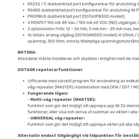
RS232 / C dubbelriktad port konfigurerbar för anslutning ti
RS485 dubbelriktad port konfigurerbar för anslutning till 
PROFIBUS dubbelriktad port (DGT60PB3GD modell).
2 MOSFET 150 mA 48 Vac / 150 mA 60 VDC (NO) utgångar, m
2 optoisolator Foto: 12 ÷ 24 Vdc, 5 mA min - 20 mA max, m
16-bitars analog utgång (DGT60AN3GD modell) 4-20mA / 0-5
spänning: 350 Ohm; minsta tillämpliga spänningsmotstånd
NOTERA:
Alla kablar måste installeras och skyddas i enlighet med de stan
DGT60R repeterarfunktioner
Utförande med särskilt program för användning av indikato
våg-repeater (MASTER) i kombination med DFW / DGT / M
Fungerande lägen:
-
Multi-våg repeater (MASTER):
Funktion som gör det möjligt att upprepa upp till 32 ober
funktioner, eller visa och skriva ut summan av vikten i alla 
-
UNIVERSAL våg repeater:
Funktion som gör det möjligt att upprepa vikten på alla 
Alternativ endast tillgängligt vid tidpunkten för beställ