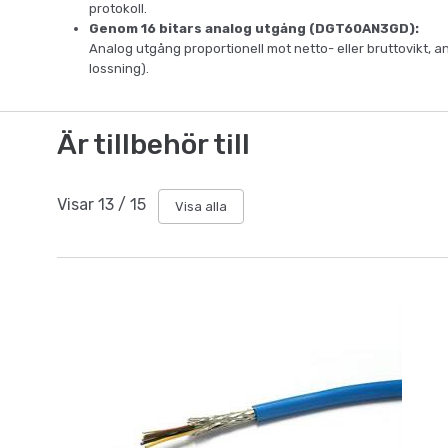
protokoll.
Genom 16 bitars analog utgång (DGT60AN3GD):
Analog utgång proportionell mot netto- eller bruttovikt, ant
lossning).
Är tillbehör till
Visar
13
/
15
Visa alla