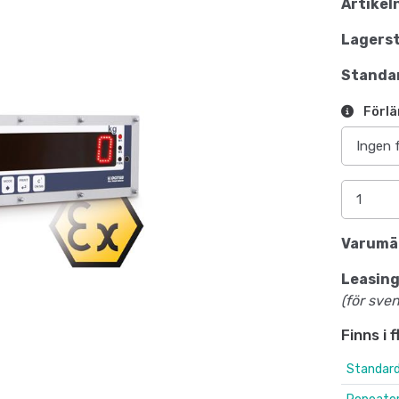
Artikel
Lagerst
Standar
Förlä
Varumä
Leasing
(för sve
Finns i 
Standard