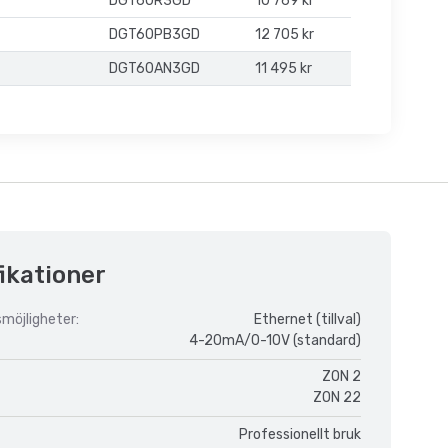
r
DGT60R3GD
10 769 kr
DGT60PB3GD
12 705 kr
DGT60AN3GD
11 495 kr
ikationer
möjligheter:
Ethernet (tillval)
4-20mA/0-10V (standard)
ZON 2
ZON 22
Professionellt bruk