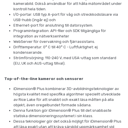
kamerabild. Också användbar för att hålla mätområdet under
kontroll hela tiden.
I/O-portar: USB typ A-port för våg och streckkodsläsare via
USB-hubb (ingår ej) och
Ethernet-port för anslutning till datorsystem.
Programintegration: API-filer och SDK tillgängliga för
integration av nätverksenheter
WebServer för övervakning och fjärrassistans.
Drifttemperatur: 0° C till 40° C - Luftfuktighet: ej
kondenserande.
Strömförsörjning: 110-240 V, med USA-uttag som standard
(EU, UK och AUS-uttag tillval).
Top-of-the-line kameror och sensorer
iDimension® Plus kombinerar 3D-avbildningsteknologier av
högsta kvalitet med specifika algoritmer speciellt utvecklade
av Rice Lake för att snabbt och exakt läsa måtten på alla
objekt, även oregelbundet formade sådana.
Denna funktion gör iDimension® Plus till det snabbaste
statiska dimensioneringssystemet i sin klass.
Dessa teknologier gör det också möjligt för iDimension® Plus
att läsa exakt utan att kräva särskild uppmärksamhet vid