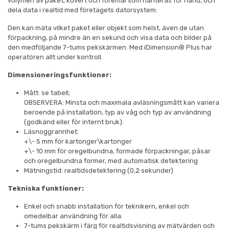
volymen av paket, kuvert och föremål som hanteras för hand, och
dela data i realtid med företagets datorsystem.
Den kan mäta vilket paket eller objekt som helst, även de utan
förpackning, på mindre än en sekund och visa data och bilder på
den medföljande 7-tums pekskärmen. Med iDimension® Plus har
operatören allt under kontroll.
Dimensioneringsfunktioner:
Mått: se tabell;
OBSERVERA: Minsta och maximala avläsningsmått kan variera
beroende på installation, typ av våg och typ av användning
(godkänd eller för internt bruk).
Läsnoggrannhet:
+\- 5 mm för kartonger\kartonger
+\- 10 mm för oregelbundna, formade förpackningar, påsar
och oregelbundna former, med automatisk detektering
Mätningstid: realtidsdetektering (0,2 sekunder)
Tekniska funktioner:
Enkel och snabb installation för teknikern, enkel och
omedelbar användning för alla.
7-tums pekskärm i färg för realtidsvisning av mätvärden och