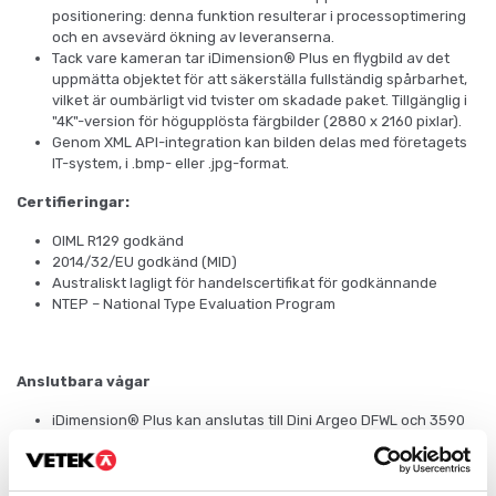
positionering: denna funktion resulterar i processoptimering
och en avsevärd ökning av leveranserna.
Tack vare kameran tar iDimension® Plus en flygbild av det
uppmätta objektet för att säkerställa fullständig spårbarhet,
vilket är oumbärligt vid tvister om skadade paket. Tillgänglig i
"4K"-version för högupplösta färgbilder (2880 x 2160 pixlar).
Genom XML API-integration kan bilden delas med företagets
IT-system, i .bmp- eller .jpg-format.
Certifieringar:
OIML R129 godkänd
2014/32/EU godkänd (MID)
Australiskt lagligt för handelscertifikat för godkännande
NTEP – National Type Evaluation Program
Anslutbara vågar
iDimension® Plus kan anslutas till Dini Argeo DFWL och 3590
Touch Screen viktindikatorserier för att lägga till viktdata till
volymdata. Mät- och vägningsstationen kan även förses med
skrivare eller etikettskrivare och streckkodsläsare.