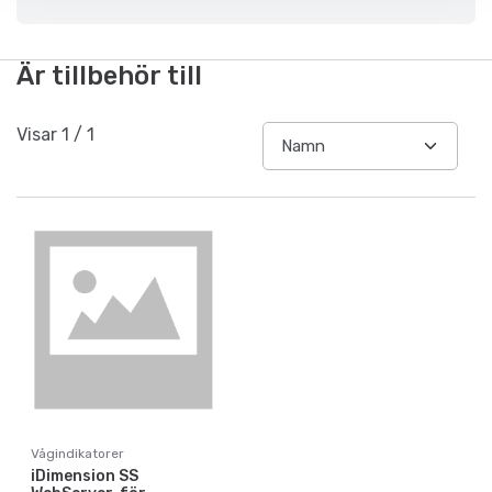
Är tillbehör till
Visar
1
/
1
Vågindikatorer
iDimension SS