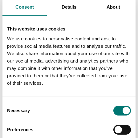
Obs: DFWL och 3590 pekskärm kräver ett specifikt program för
Consent
Details
About
att kommunicera med Idimension Plus (DFW-DIM respektive
AF-DIM). Se schemat nedan (tillbehörstabeller) för mer
information.
Alternativt är det möjligt att ansluta Rice Lake Bench Pro
This website uses cookies
kompaktvåg, för internt fabriksbruk, tillgänglig i grundversion
eller med tomgångs- eller kulrulltransportör.
We use cookies to personalise content and ads, to
provide social media features and to analyse our traffic.
Mått
We also share information about your use of our site with
Version med 1,2 m stolpe:
our social media, advertising and analytics partners who
Längd: 63,5 cm
may combine it with other information that you’ve
Bredd: 36 cm
provided to them or that they’ve collected from your use
Höjd: 130,5 cm
Vikt: 13 kg
of their services.
Version med 1,5 m stolpe:
Längd: 63,5 cm
Consent
Bredd: 36 cm
Necessary
Selection
Höjd: 160,5 cm
Vikt: 13 kg
Fördelar för installatören
Preferences